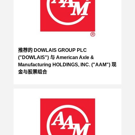
推荐的 DOWLAIS GROUP PLC
("DOWLAIS") 与 American Axle &
Manufacturing HOLDINGS, INC. ("AAM") 现
金与股票组合