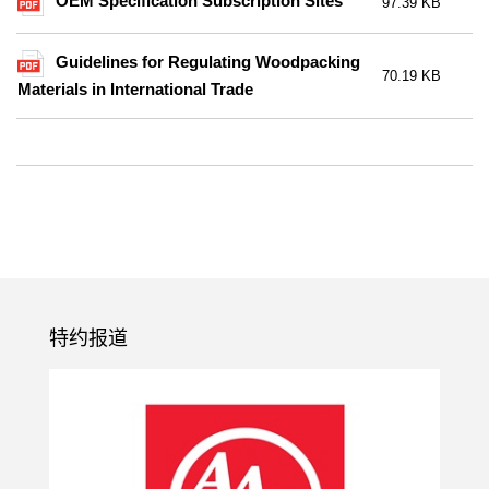
OEM Specification Subscription Sites
97.39 KB
Guidelines for Regulating Woodpacking
70.19 KB
Materials in International Trade
特约报道