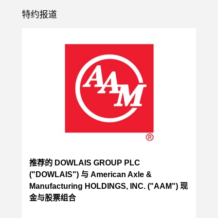
特约报道
推荐的 DOWLAIS GROUP PLC
("DOWLAIS") 与 American Axle &
Manufacturing HOLDINGS, INC. ("AAM") 现
金与股票组合