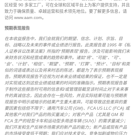
区经营 90 多家工厂，可在全球和区域平台上为客户提供支持，并且
致力于确保质量、卓越运营和技术领先地位。要了解更多信息，请
访问 www.aam.com。
预期表现报告
在本收益报告中，我们会就我们的期望、信念、计划、宗旨、目
标、战略以及未来的事件或业绩进行报告。此类报告是 1995 年《私
人证券诉讼改革法案》所指的“预期表现”报告，涉及可能影响我们未
来财务状况和经营成果的趋势和事件。诸如“将”、“可能”、“可”、
“会”、“计划”、“相信”、“期望”、“预期”、“打算”、“预计”、“目标”和类
似的词语或表达以及将来时态的陈述，都是为了表示预期表现报
告。预期表现报告不应视为对未来业绩或结果的保证，也不一定是
对实现或达到这些业绩或结果的时间的准确指示。预期表现报告基
于制作这些报告时可用的信息和/或管理层截至该时间止对于未来事
件的真诚信念，因此会存在一些风险，并且实际结果可能与预期表
现报告中明示或暗示的结果产生重大差异。可能导致这些差异的重
要因素包括但不限于：通用汽车公司 (GM)、FCA US LLC (FCA) 或
其他客户对我们产品的购买量减少；对客户产品（尤其是 GM 和
FCA 生产的轻型卡车和运动型多用途车辆 (SUV)）的需求量减少；
我们开发和生产反映市场需求的新产品的能力；新产品或现有产品
的市场接受度低于预期；我们应对技术变化、竞争加剧或物价压力