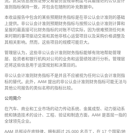
流。此类信息按照证券交易委员会规章制度与其最接近的公认会计
准则指标保持一致，并包含在随附的补充数据中。
本收益报告中包含的某些预期财务指标是在非公认会计准则的基础
上提供。非公认会计准则预期财务指标与按照公认会计准则计算和
呈报的最直接可比财务指标的对账不切实际，因为很难预测任何未
来时期的事项驱动交易和其他非核心运营项目以及采购价格调整及
其相关影响。然而，这些项目的规模可能巨大。
管理层认为，这些非公认会计准则财务指标能够有效地帮助管理
层、投资者和银行机构对公司的业务和运营绩效进行分析。管理层
还将这些信息用于运营规划和决策目的。
非公认会计准则财务指标不是并且不应被视为任何公认会计准则指
标的替代。此外，AAM 提出的非公认会计准则财务指标可能无法与
其他公司报告的类似名称的指标比较。
公司简介
在汽车、商业和工业市场的动力传动系统、金属成型、动力驱动系
统和铸造技术的设计、工程、验证和制造方面，AAM 是首屈一指的
全球领先企业。
AAM 总部设在底特律，拥有超过 25,000 名员工，在 17 个国家/地