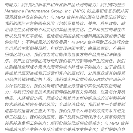
的能力；我们吸引新客户和开发新产品计划的能力；我们成功整合
Metaldyne Performance Group, Inc. (MPG) 的业务和信息系统并实
现预期合并收益的能力；与 MPG 合并有关的潜在法律责任或诉讼；
我们的国际运营的固有风险（包括贸易协议、关税、移民政策、政
治稳定性及税收的不利变化和其他法律变化，生产和供应的潜在中
断以及货币汇率波动，包括最近美国总统大选和英国脱欧投票引起
的波动）；不利或意外的税收后果；与 MPG 合并导致正在进行的业
务运营的中断相关风险，包括管理时间中断；由保修索赔、产品召
回或区域行动、我们作为或可能作为当事方的产品责任和法律程
序，或产品召回或区域行动对我们客户的影响而产生的责任；我们
达到维持全球成本竞争力所需的成本降低水平的能力；由于自然灾
害或其他原因造成我们或我们客户的原材料、公用事业或其他经营
用品供给短缺或价格上涨；我们或客户和供应商及时成功启动新产
品计划的能力；我们从新增和增量业务储备中实现预期收益的能
力；与我们的信息技术系统和网络故障有关的风险，以及与计算机
病毒、未经授权访问、网络攻击和其他类似中断造成的当前和新兴
技术威胁和损害有关的风险；全球经济状况；我们其中一个重要制
造基地的运营发生重大中断；我们保持令人满意的劳资关系并避免
停工的能力；我们的供应商、客户及其供应商保持令人满意的劳资
关系并避免停工的能力；燃料价格波动或供应量减少；与 MPG 合并
完成后可能产生的不良反应或业务关系发生的变化；我们保护自身