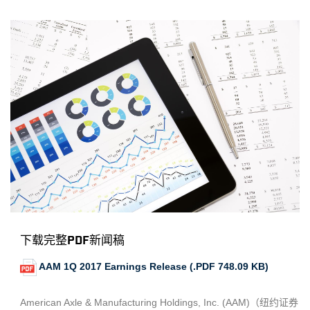
下载完整PDF新闻稿
AAM 1Q 2017 Earnings Release (.PDF 748.09 KB)
American Axle & Manufacturing Holdings, Inc. (AAM)（纽约证券