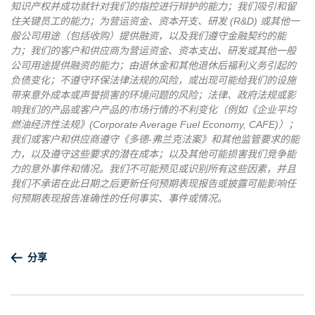
知识产权并成功就针对我们的指控进行辩护的能力；我们吸引和留
住关键员工的能力；为营运资金、资本开支、研发 (R&D) 或其他一
般公司用途（包括收购）提供融资，以及我们遵守金融契约的能
力；我们的客户和供应商为营运资金、资本支出、研发或其他一般
公司用途提供融资的能力；由退休金和其他退休后福利义务引起的
负债变化；不遵守环保法律法规的风险，或出现可能给我们的设施
带来意外成本或声誉损害的环境问题的风险；法律、政府法规或影
响我们的产品或客户产品的市场行情的不利变化（例如《企业平均
燃油经济性法规》(Corporate Average Fuel Economy, CAFE)）；
我们或客户和供应商遵守《多德-弗兰克法案》和其他监管要求的能
力，以及遵守这些要求的潜在成本；以及其他可能损害我们竞争能
力的意外事件和情况。我们不可能预见或识别所有这些因素，并且
我们不承诺在此日期之后更新任何预期表现报告或披露可能影响任
何预期表现报告准确性的任何事实、事件或情况。
分享