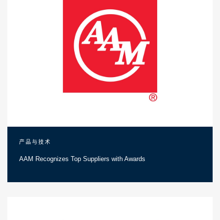
产品与技术
AAM Recognizes Top Suppliers with Awards