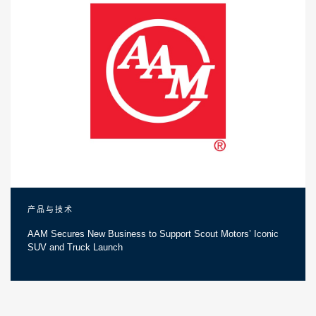
产品与技术
AAM Secures New Business to Support Scout Motors’ Iconic
SUV and Truck Launch