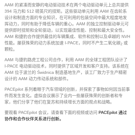
AAM 的紧凑而安静的电动驱动技术在两个电动驱动单元上总共提供
394 马力和 512 磅英尺的扭矩。这些驱动单元利用 AAM 在齿轮系
设计和制造方面的专业知识，在可利用的包装空间中最大程度地发
挥动力，同时有助于降低车辆的重心。AAM 的独立控制驱动单元可
提供即时扭矩和全轮驱动，以实现最佳性能、控制和最大安全性。
AAM 和捷豹合作提供最佳的车辆集成、软件和控制以及卓越的 NVH
性能。屡获殊荣的动力系统加速 I-PACE，同时不产生二氧化碳
或
2
颗粒。
AAM 与捷豹路虎工程公司合作，利用 AAM 的全球工程团队设计了
I-PACE 电动驱动技术，同时提供了区域开发和客户支持。该系统在
AAM 位于波兰的 Świdnica 制造基地生产，该工厂致力于生产精密
设计的 AAM 动力传动系统和部件。
PACEpilot 系列着眼于汽车领域的创新，并探索了事物如何因当前事
件而发生变化。虚拟会议展示了业内一些屡获殊荣的创新者和专
家，他们分享了他们在复苏和持续增长方面的观点和战略。
要观看 PACEpilot 会议，请查看下面的视频或访问
PACEpilot 通过
协作和合作伙伴关系进行创新。