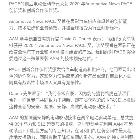
PACE的前后电动驱动单元荣获 2020 年Automotive News PACE
创新奖和创新合作伙伴奖。
Automotive News PACE 奖旨在表彰汽车供应商卓越的创新能
力、技术进步和业务绩效，并被全球接受为行业创新标杆。
AAM 董事长兼首席执行官 David C. Dauch 表示： “我们很荣幸能
够获得 2020 年Automotive News PACE 奖，该奖项旨在表彰正在
改变全球汽车行业和 AAM 技术组合的产品。我们感谢 PACE 奖评
委通过这一殊荣表彰 AAM 的技术领先地位。”
PACE 创新合作伙伴奖颁发给汽车制造商和供应商，他们表现出出
色的协作努力，这些努力使供应商的创新产品或流程商业化方面
既具有战略性市场准入又具有竞争性。
Dauch 先生表示： “我们非常自豪，因为能与捷豹路虎在该项目上
合作，而且我们共同致力于创新，即在屡获殊荣的 I-PACE 上推出
这种全新的安全、紧凑、安静、高效的电动驱动技术。”
AAM 的紧凑而安静的电动驱动技术在两个电动驱动单元上总共提
供 394 马力和 512 磅英尺的扭矩。这些驱动单元利用 AAM 在齿
轮系设计和制造方面的专业知识，在可利用的包装空间中最大程
度地发挥动力，同时有助于降低车辆的重心。AAM 的独立控制驱