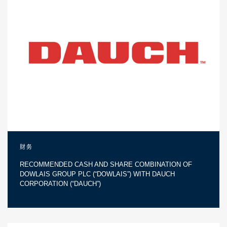
财务
RECOMMENDED CASH AND SHARE COMBINATION OF
DOWLAIS GROUP PLC (“DOWLAIS”) WITH DAUCH
CORPORATION (“DAUCH”)