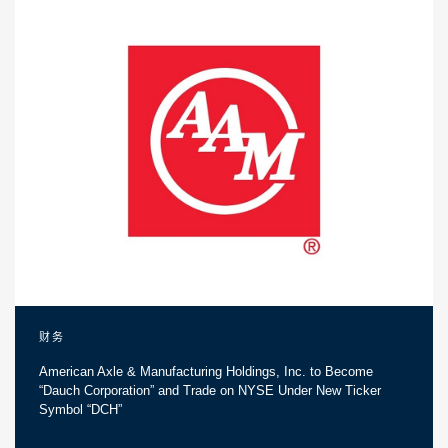
财务
American Axle & Manufacturing Holdings, Inc. to Become
“Dauch Corporation” and Trade on NYSE Under New Ticker
Symbol “DCH”