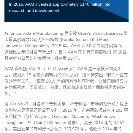
In 2016, AAM invested approximately $140 million into
research
and development.
American Axle & Manufacturing 再次被 Crain’s Detroit Business 列
入最具创新力公司尤里卡指数 (Eureka Index of the Most
Innovative Companies)。2015 年，AAM 以 32 项专利并列第 9。
这相比去年的排名有所上升，当时 AAM 在列有东南密歇根 25 家最
具创新力公司的年度榜单上排名第 19 位。
AAM 首席技术官 Philip R. Guys 表示：“AAM 是一家技术领先企
业，被列入 25 家最具创新力的公司之列，进一步突出了我们一直在
做的所有工作。”“祝贺 2015 年的所有专利获得者，让我们继续努力
在功率密度、质量减少、效率、性能和成本降低方面取得更大的进
步。”
”
据 Crain’s 称，排名基于专利质量、将专利推向市场的预计能力以及
专利权人是保留还是公开专利。2015 年，东南密歇根共有 4,182 项
专利授予（包括 Wayne、Oakland、Macomb、Washtenaw、
Livingston、St. Clair 和 Genesee 等县），高于 2014 年的 3,957
项。美国去年的专利授予总数为 325,979 项，略低于 2014 年的