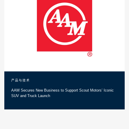
产品与技术
AAM Secures New Business to Support Scout Motors’ Iconic
SUV and Truck Launch