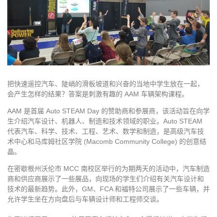
把快速遥控汽车、陡峭的滑板坡道和兴奋的当地中学生放在一起，
会产生怎样的结果？答案是刺激有趣的 AAM 车辆架构课程。
AAM 是首届 Auto STEAM Day 的赞助商和参展商，该活动旨在向学
生介绍汽车设计、机器人、制造和技术领域的职业。Auto STEAM
代表汽车、科学、技术、工程、艺术、数学和制造，是高级汽车技
术中心和马库姆社区学院 (Macomb Community College) 的创意结
晶。
在密歇根州沃伦市 MCC 南校区举行的为期两天的活动中，汽车制造
商和供应商展示了一些展品，向现场的学生们介绍有关汽车设计和
技术的最新趋势。此外，GM、FCA 和福特公司展示了一些车辆，并
允许学生坐在方向盘后与车辆设计师和工程师交谈。