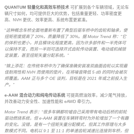
QUANTUM 轻量化和高效车桥技术
可扩展到各个车辆领域，无论车
辆尺寸如何，均可提供巨大的优势，包括重量更轻、功率密度更
高、NVH 更优、效率更高、系统布置更紧凑。
“
这种概念车桥全面地重新布置了典型后驱车桥中的齿轮和轴承，使
扭矩密度提高了 20%，质量降低了 30%。据 Motor Trend 称：“它
的体积也更小，并且模块化程度更高，因为许多部件和一半壳体可
以保持不变，而另一半则可选择开式齿轮传动装置、电动或机械锁
定装置，甚至扭矩矢量分配系统。”
“锦上添花：在传统车桥中为了确保准确安装准双曲面齿轮以实现最
佳耐用性和 NVH 而使用的垫片，在将噪音降低 5 dB 的同时会被灰
烬覆盖。AAM 正与多个 OE 谈判，目标是在 2021 年或之前投入生
产。”
e-AAM 混合动力和纯电传动
系统
可提高燃油效率，减少尾气排放，
并改善动力安全性、加速性能和 eAWD 牵引力。
Motor Trend 表示：“很多车辆都吹嘘自己采用带有电动后桥的前轮
驱动燃烧系统，但 e-AAM 装置在车辆转弯时为外轮增加了一个有趣
的变化。没错，是有一个扭矩矢量分配模式，但其工作原理与大多
数模式不同。电机以 9:1 至 11:1 的单速齿轮减速比连接到车桥，但