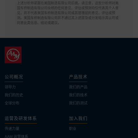
上述分析师紧跟在美国制造有限公司后面。请注意，这些分析师对美
国车桥制造有限公司业绩的任何意见、评估或预测均仅代表其个人意
见，并不代表美国车桥制造有限公司或其管理层的意见、评估或预
测。美国车桥制造有限公司并不通过其上述提及或分发暗示其认可或
同意此类信息、结论或建议。
公司概况
产品技术
领导力
我们的产品
我们的历史
我们的技术
全球分布
我们的测试
运营及研发体系
加入我们
传递力量
职业
AAM 运营体系