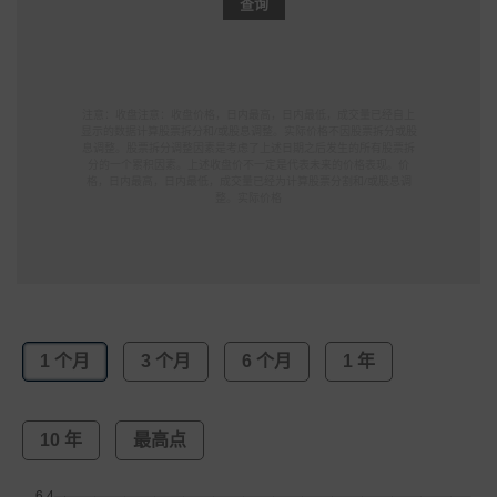
注意：收盘注意：收盘价格，日内最高，日内最低，成交量已经自上
显示的数据计算股票拆分和/或股息调整。实际价格不因股票拆分或股
息调整。股票拆分调整因素是考虑了上述日期之后发生的所有股票拆
分的一个累积因素。上述收盘价不一定是代表未来的价格表现。价
格，日内最高，日内最低，成交量已经为计算股票分割和/或股息调
整。实际价格
1 个月
3 个月
6 个月
1 年
10 年
最高点​