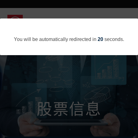
You will be automatically redirected in
20
seconds.
股票信息