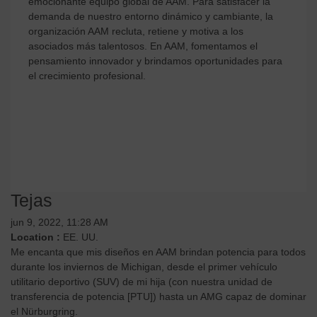
emocionante equipo global de AAM. Para satisfacer la
demanda de nuestro entorno dinámico y cambiante, la
organización AAM recluta, retiene y motiva a los
asociados más talentosos. En AAM, fomentamos el
pensamiento innovador y brindamos oportunidades para
el crecimiento profesional.
Ver Vacantes Disponibles
Tejas
jun 9, 2022, 11:28 AM
Location :
EE. UU.
Me encanta que mis diseños en AAM brindan potencia para todos
durante los inviernos de Michigan, desde el primer vehículo
utilitario deportivo (SUV) de mi hija (con nuestra unidad de
transferencia de potencia [PTU]) hasta un AMG capaz de dominar
el Nürburgring.