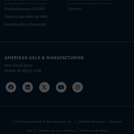
Proporcionamos PODER
Carreras
Sistema operativo de AAM
Investigación y Desarrollo
AMERICAN AXLE & MANUFACTURING
One Dauch Drive
Detroit, MI 48211-1198
©
2026
American Axle & Manufacturing, Inc.
All Rights Reserved
Mapa de
Sitio
Términos de Uso y Política
Protección de Datos