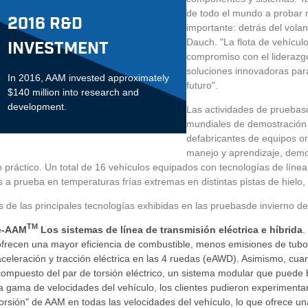
de todo el mundo a probar 
2016 R&D
importante: detrás del vola
Dauch. "La flota de vehícu
Investment
compromiso con el liderazg
soluciones innovadoras para
In 2016, AAM invested approximately
futuro".
$140 million into
research
and
development.
Las actividades de pruebas
mundiales de demostración 
de
fabricantes de equipos o
manejo y aprendizaje, demo
 práctico. Un total de 16 vehículos equipados con tecnologías de líne
 a prueba en temperaturas frías extremas en distintas pistas de hielo,
 de las principales tecnologías exhibidas en las pruebas
de invierno
de
TM
e-AAM
Los sistemas de línea de transmisión eléctrica e híbrida
.
ofrecen una mayor eficiencia de combustible, menos emisiones de tubo
aceleración y tracción eléctrica en las 4 ruedas (eAWD). Asimismo, cu
compuesto del par de torsión eléctrico, un sistema modular que puede 
la gama de velocidades del vehículo, los clientes pudieron experiment
torsión" de AAM en todas las velocidades del vehículo, lo que ofrece un