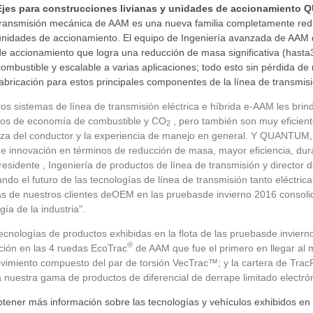
Ejes para construcciones livianas y unidades de accionamient
transmisión mecánica de AAM es una nueva familia completamente redis
unidades de accionamiento. El equipo de Ingeniería avanzada de AAM de
de accionamiento que logra una reducción de masa significativa (hasta
combustible y escalable a varias aplicaciones; todo esto sin pérdida de 
fabricación para estos principales componentes de la línea de transmisi
os sistemas de línea de transmisión eléctrica e híbrida e-AAM les brin
itos de economía de combustible y CO
, pero también son muy eficient
2
nza del conductor y la experiencia de manejo en general. Y QUANTUM, 
e innovación en términos de reducción de masa, mayor eficiencia, dura
residente
, Ingeniería de productos de línea de transmisión y director 
ndo el futuro de las tecnologías de línea de transmisión tanto eléctr
as de nuestros clientes de
OEM
en las pruebas
de invierno
2016 consolid
gía de la industria".
ecnologías de productos exhibidas en la flota de las pruebas
de inviern
®
ción en las 4 ruedas EcoTrac
de AAM que fue el primero en llegar al 
vimiento compuesto del par de torsión VecTrac™; y la cartera de Trac
a nuestra gama de productos de diferencial de derrape limitado electró
tener más información sobre las tecnologías y vehículos exhibidos en