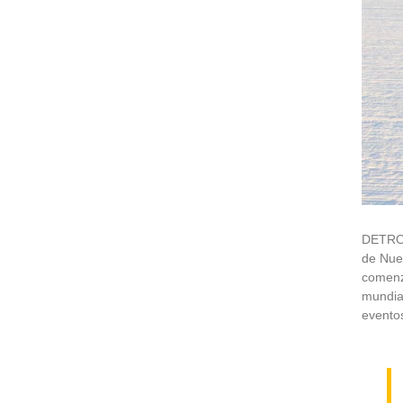
DETROI
de Nue
comenz
mundial
eventos