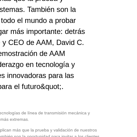
istemas. También son la
e todo el mundo a probar
gar más importante: detrás
te y CEO de AAM, David C.
demostración de AAM
derazgo en tecnología y
es innovadoras para las
ara el futuro&quot;.
tecnologías de línea de transmisión mecánica y
s más extremas.
plican más que la prueba y validación de nuestros
bién son la oportunidad para invitar a los clientes