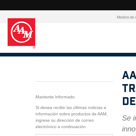
Medios de 
AA
tr
Mantente Informado
de
Si desea recibir las últimas noticias e
información sobre productos de AAM,
Se i
ingrese su dirección de correo
electrónico a continuación.
inno