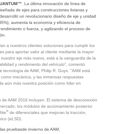
o QUANTUM™
. La última innovación de línea de
eñada de ejes para construcciones livianas y
sarrolló un revolucionario diseño de eje y unidad
35%
), aumenta la economía y eficiencia de
rendimiento o fuerza, y agilizando el proceso de
ón.
dan a nuestros clientes soluciones para cumplir los
es para aportar valor al cliente mediante la mayor
nuestro eje más nuevo, está a la vanguardia de la
bilidad y rendimiento del vehículo", comentó
de tecnología de AAM, Philip R. Guys. "AAM está
ica como mecánica, y las inmensas respuestas
a aún más nuestra posición como líder en
o
de AAM 2016 incluyen: El sistema de desconexión
mercado; los módulos de accionamiento posterior
®
Rite
de diferenciales que mejoran la tracción,
nico (eLSD).
 las pruebas
de invierno
de AAM,