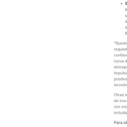
"Nuestr
requis
confia
curva d
el
vicep
impulsa
positiv
tecnolo
Otras t
de trac
con mo
incluid
Para ob