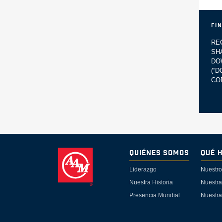
Fi
RE
SH
DO
(“
CO
Quiénes Somos
Qué 
Liderazgo
Nuestro
Nuestra Historia
Nuestra
Presencia Mundial
Nuestra