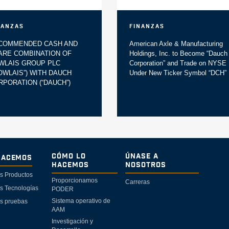
nanzas
Finanzas
COMMENDED CASH AND
American Axle & Manufacturing
ARE COMBINATION OF
Holdings, Inc. to Become “Dauch
WLAIS GROUP PLC
Corporation” and Trade on NYSE
DOWLAIS”) WITH DAUCH
Under New Ticker Symbol “DCH”
RPORATION (“DAUCH”)
Cómo lo
Únase a
Hacemos
Hacemos
Nosotros
s Productos
Proporcionamos
Carreras
s Tecnologías
PODER
Sistema operativo de
s pruebas
AAM
Investigación y