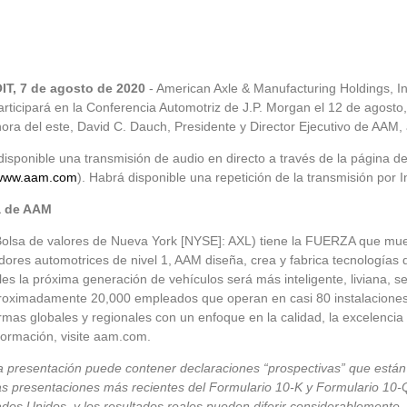
T, 7 de agosto de 2020
- American Axle & Manufacturing Holdings, I
rticipará en la Conferencia Automotriz de J.P. Morgan el 12 de agosto, 
hora del este, David C. Dauch, Presidente y Director Ejecutivo de AAM, 
isponible una transmisión de audio en directo a través de la página de
www.aam.com
). Habrá disponible una repetición de la transmisión por 
a de AAM
olsa de valores de Nueva York [NYSE]: AXL) tiene la FUERZA que mue
ores automotrices de nivel 1, AAM diseña, crea y fabrica tecnologías 
les la próxima generación de vehículos será más inteligente, liviana, 
oximadamente 20,000 empleados que operan en casi 80 instalaciones en
rmas globales y regionales con un enfoque en la calidad, la excelencia 
formación, visite aam.com.
 presentación puede contener declaraciones “prospectivas” que están 
as presentaciones más recientes del Formulario 10-K y Formulario 10-
dos Unidos, y los resultados reales pueden diferir considerablemente.