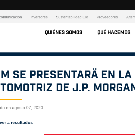
comunicación
Inversores
Sustentabilidad Old
Proveedores
After
Quiénes Somos
Qué Hacemos
M se presentarä en la
tomotriz de J.P. Morgan
ado en agosto 07, 2020
ver a resultados