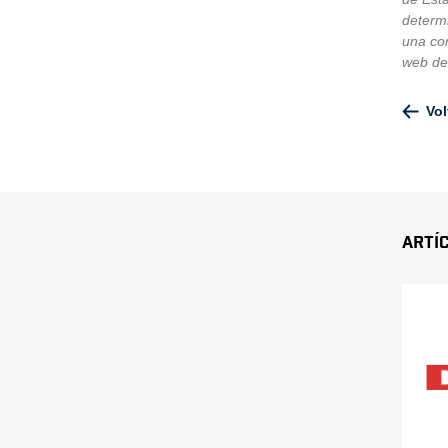
determ
una con
web d
Vol
Artí