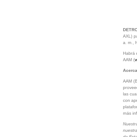
DETROI
AXL) pa
a. m., 
Habrá d
AAM (
Acerc
AAM (B
proveed
las cua
con apr
platafo
más in
Nuestra
nuestr
de Esta