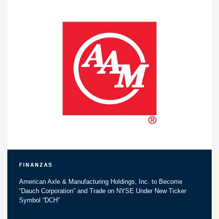
Finanzas
American Axle & Manufacturing Holdings, Inc. to Become
“Dauch Corporation” and Trade on NYSE Under New Ticker
Symbol “DCH”