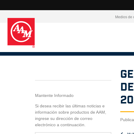
Medios de 
Ge
de
Mantente Informado
20
Si desea recibir las últimas noticias e
información sobre productos de AAM,
ingrese su dirección de correo
Public
electrónico a continuación.