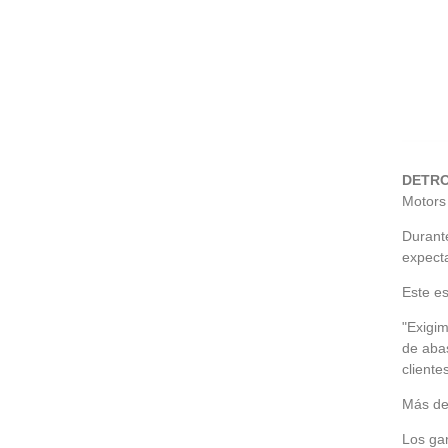
DETROI
Motors
Durant
expecta
Este es
"Exigim
de abas
cliente
Más de
Los ga