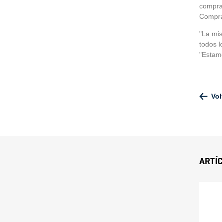
compras
Compras
"La mis
todos l
"Estam
Vol
Artí