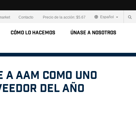
Español
market
Contacto
Precio de la acción:
$5.67
Cómo lo Hacemos
Únase a Nosotros
 a AAM como uno
veedor del año