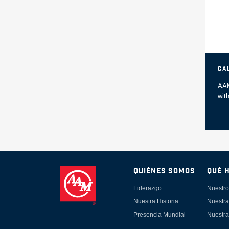
Ca
AAM
wit
Quiénes Somos
Qué 
Liderazgo
Nuestro
Nuestra Historia
Nuestra
Presencia Mundial
Nuestra