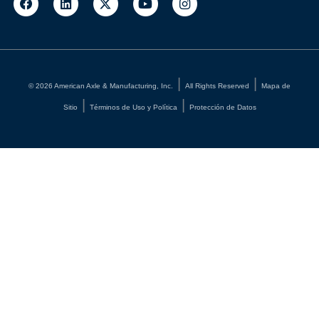
©
2026
American Axle & Manufacturing, Inc.
All Rights Reserved
Mapa de
Sitio
Términos de Uso y Política
Protección de Datos