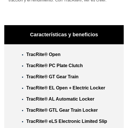
tracción y el rendimiento. Con TracRite®, ver es creer.
Características y beneficios
TracRite® Open
TracRite® PC Plate Clutch
TracRite® GT Gear Train
TracRite® EL Open + Electric Locker
TracRite® AL Automatic Locker
TracRite® GTL Gear Train Locker
TracRite® eLS Electronic Limited Slip