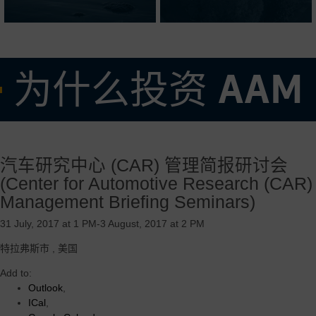
为什么投资 AAM
• 经验丰富且久经考验的管理团队
汽车研究中心 (CAR) 管理简报研讨会
• 专注于高需求产品的强大核心业务，辅以全球盈利增长机会
(Center for Automotive Research (CAR)
• 灵活可变的成本结构，在有效调整我们的业务以适应当前市场需求方
Management Briefing Seminars)
面有着良好的记录
31 July, 2017 at 1 PM-3 August, 2017 at 2 PM
• 由 AAM 的操作系统和垂直整合的优势驱动的卓越的利润率和强劲的
自由现金流收益率
特拉弗斯市
,
美国
• 高度创新和可扩展的电气化推进技术，旨在加速增长并服务于多个地
Add to:
区、客户和汽车细分市场
Outlook
,
ICal
,