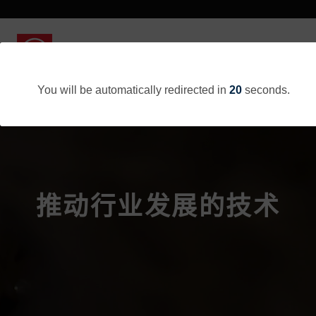
You will be automatically redirected in
20
seconds.
推动行业发展的技术