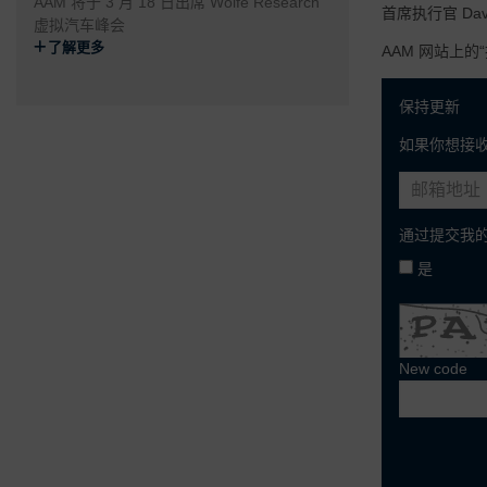
AAM 将于 3 月 18 日出席 Wolfe Research
首席执行官 Dav
虚拟汽车峰会
了解更多
AAM 网站上的
保持更新
如果你想接
通过提交我的
是
New code