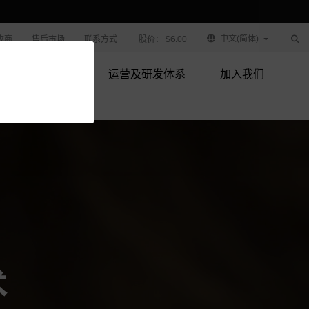
中文(简体)
应商
售后市场
联系方式
股价：
$6.00
产品技术
运营及研发体系
加入我们
术