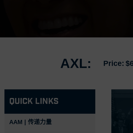
AXL:
Price:
$
Quick Links
AAM | 传递力量