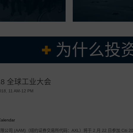
为什么投资
久经考验的管理团队
18 全球工业大会
求产品的强大核心业务，辅以全球盈利增长机会
成本结构，在有效调整我们的业务以适应当前市场需求方面有着良好的记录
2018, 11 AM-12 PM
 的操作系统和垂直整合的优势驱动的卓越的利润率和强劲的自由现金流收益率
可扩展的电气化推进技术，旨在加速增长并服务于多个地区、客户和汽车细
Calendar
公司 (AAM)（纽约证券交易所代码：AXL）将于 2 月 22 日参加 Citi 