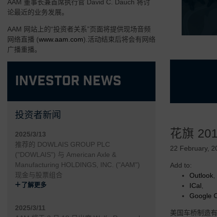
AAM 董事长兼首席执行官 David C. Dauch 将讨
论最近的业务发展。
AAM 网站上的“投资者关系”页面将提供现场音频
网络直播 (
www.aam.com
).活动结束后将会有网络
广播重播。
Investor News
投资者新闻
• 经验丰富且
花旗 20
• 专注于高需
2025/3/13
推荐的 DOWLAIS GROUP PLC
• 灵活可变的
22 February, 
("DOWLAIS") 与 American Axle &
Manufacturing HOLDINGS, INC. ("AAM")
• 由 AAM
Add to:
现金与股票组合
Outlook
,
• 高度创新和
了解更多
ICal
,
Google 
2025/3/11
美国车桥制造有限