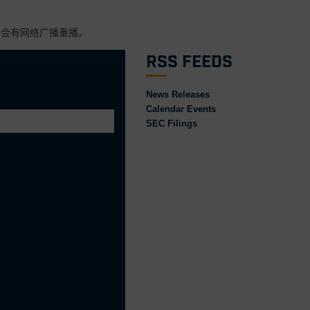
将会有网络广播重播。
RSS Feeds
News Releases
Calendar Events
SEC Filings