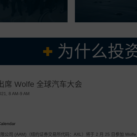
为什么投资
久经考验的管理团队
出席 Wolfe 全球汽车大会 ​
求产品的强大核心业务，辅以全球盈利增长机会
成本结构，在有效调整我们的业务以适应当前市场需求方面有着良好的记录
021, 8 AM-9 AM
 的操作系统和垂直整合的优势驱动的卓越的利润率和强劲的自由现金流收益率
可扩展的电气化推进技术，旨在加速增长并服务于多个地区、客户和汽车细
Calendar
公司 (AAM)（纽约证券交易所代码：AXL）将于 2 月 25 日参加 Wol