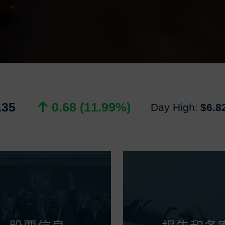
.35
0.68 (11.99%)
Day High:
$6.8