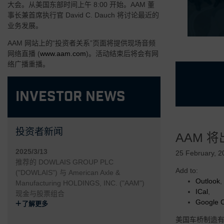
大会。从美国东部时间上午 8:00 开始。AAM 董
事长兼首席执行官 David C. Dauch 将讨论最近的
业务发展。
AAM 网站上的“投资者关系”页面将提供现场音频
网络直播 (
www.aam.com
)。活动结束后将会有网
络广播重播。
Investor News
• 经验丰富且
投资者新闻
AAM 将
• 专注于高需
2025/3/13
• 灵活可变的
25 February, 2
推荐的 DOWLAIS GROUP PLC
• 由 AAM
Add to:
("DOWLAIS") 与 American Axle &
Outlook
,
Manufacturing HOLDINGS, INC. ("AAM")
• 高度创新和
ICal
,
现金与股票组合
Google 
了解更多
美国车桥制造有限