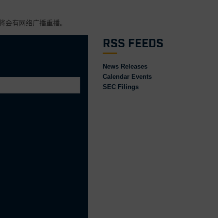
后将会有网络广播重播。
RSS Feeds
News Releases
Calendar Events
SEC Filings