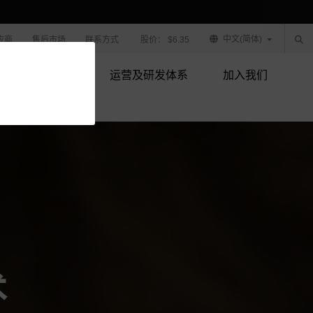
中文(简体)
应商
售后市场
联系方式
股价：
$6.35
产品技术
运营及研发体系
加入我们
术