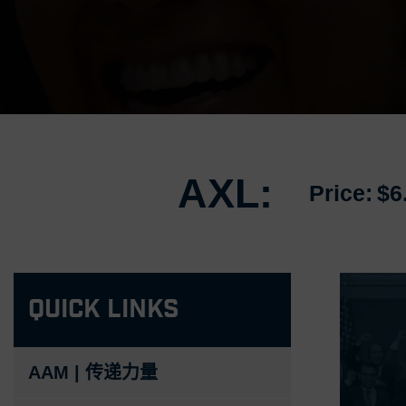
AXL:
Price:
$6
Quick Links
AAM | 传递力量