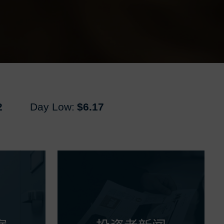
2
Day Low:
$6.17