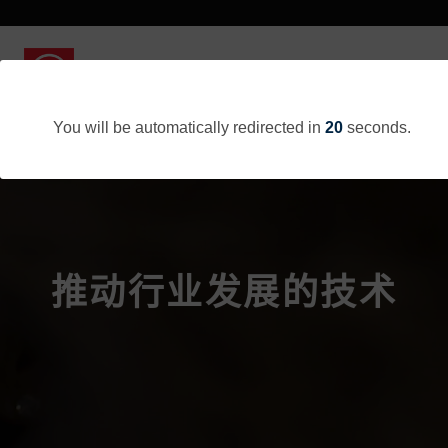
You will be automatically redirected in
20
seconds.
推动行业发展的技术