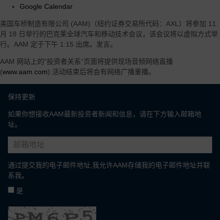
Google Calendar
区、客户和汽车细分市场
美国车桥制造有限公司 (AAM)（纽约证券交易所代码：AXL）将参加 11
月 18 日举行的巴克莱全球汽车和移动技术会议，该会议将以虚拟方式举
行。AAM 定于下午 1:15 出席。发言。
AAM 网站上的“投资者关系”页面将提供现场音频网络直播
(
www.aam.com
).活动结束后将会有网络广播重播。
保持更新
如果你想接收AAM最新投资者新闻和信息，请在下方输入邮箱地
址。
通过提交我的电子邮件地址,我允许AAM存储我的电子邮件地址并联
系我。
是