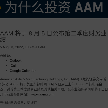
为什么投资 AAM
• 经验丰富且久经考验的管理团队
AAM 将于 8 月 5 日公布第二季度财务业
• 专注于高需求产品的强大核心业务，辅以全球盈利增长机会
绩
• 灵活可变的成本结构，在有效调整我们的业务以适应当前市场需求方
面有着良好的记录
5 August, 2022, 10 AM-11 AM
• 由 AAM 的操作系统和垂直整合的优势驱动的卓越的利润率和强劲的
Add to:
自由现金流收益率
Outlook
,
ICal
,
• 高度创新和可扩展的电气化推进技术，旨在加速增长并服务于多个地
Google Calendar
区、客户和汽车细分市场
American Axle & Manufacturing Holdings, Inc.(AAM)（纽约证券交易所
代码：AXL）将于美国东部时间 8 月 5 日周五上午 10:00 举行电话会
议，讨论第二季度财务业绩及其他相关事项。公布业绩的新闻稿将于当日
开市前发布到网站：
www.aam.com
.
要通过电话参与，请拨打：