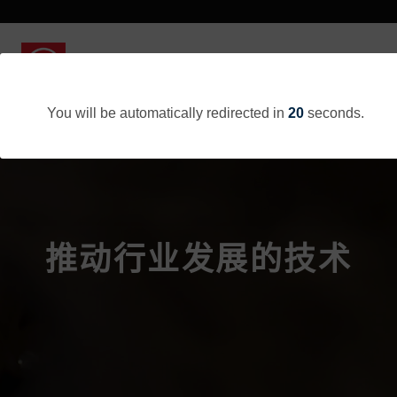
You will be automatically redirected in
20
seconds.
推动行业发展的技术