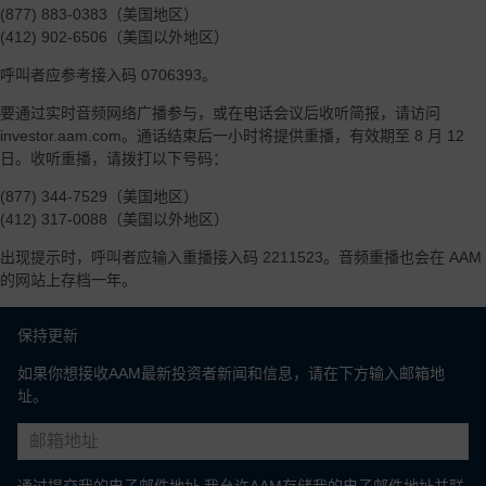
(877) 883-0383（美国地区）
(412) 902-6506（美国以外地区）
呼叫者应参考接入码 0706393。
要通过实时音频网络广播参与，或在电话会议后收听简报，请访问
investor.aam.com。通话结束后一小时将提供重播，有效期至 8 月 12
日。收听重播，请拨打以下号码：
(877) 344-7529（美国地区）
(412) 317-0088（美国以外地区）
出现提示时，呼叫者应输入重播接入码 2211523。音频重播也会在 AAM
的网站上存档一年。
保持更新
如果你想接收AAM最新投资者新闻和信息，请在下方输入邮箱地
址。