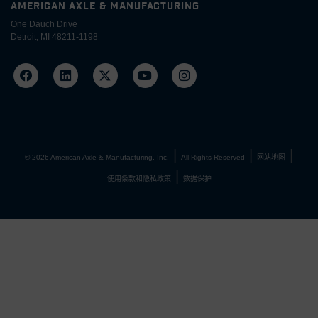
AMERICAN AXLE & MANUFACTURING
One Dauch Drive
Detroit, MI 48211-1198
©
2026
American Axle & Manufacturing, Inc.
All Rights Reserved
网站地图
使用条款和隐私政策
数据保护