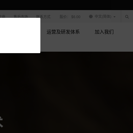
中文(简体)
应商
售后市场
联系方式
股价：
$6.00
产品技术
运营及研发体系
加入我们
术