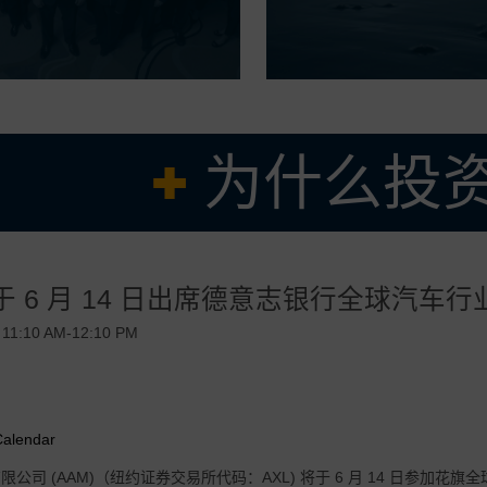
为什么投资
久经考验的管理团队
将于 6 月 14 日出席德意志银行全球汽车
求产品的强大核心业务，辅以全球盈利增长机会
成本结构，在有效调整我们的业务以适应当前市场需求方面有着良好的记录
, 11:10 AM-12:10 PM
 的操作系统和垂直整合的优势驱动的卓越的利润率和强劲的自由现金流收益率
可扩展的电气化推进技术，旨在加速增长并服务于多个地区、客户和汽车细
Calendar
公司 (AAM)（纽约证券交易所代码：AXL) 将于 6 月 14 日参加花旗