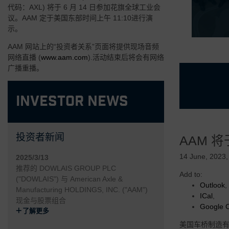
代码：AXL) 将于 6 月 14 日参加花旗全球工业会
议。AAM 定于美国东部时间上午 11:10进行演
示。
AAM 网站上的“投资者关系”页面将提供现场音频
网络直播 (
www.aam.com
).活动结束后将会有网络
广播重播。
Investor News
• 经验丰富且
投资者新闻
AAM 
• 专注于高需
• 灵活可变的
14 June, 2023
2025/3/13
推荐的 DOWLAIS GROUP PLC
• 由 AAM
Add to:
("DOWLAIS") 与 American Axle &
Outlook
,
Manufacturing HOLDINGS, INC. ("AAM")
• 高度创新和
ICal
,
现金与股票组合
Google 
了解更多
美国车桥制造有限