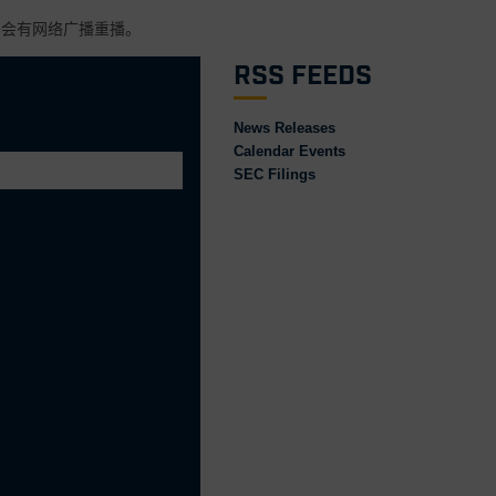
将会有网络广播重播。
RSS Feeds
News Releases
Calendar Events
SEC Filings