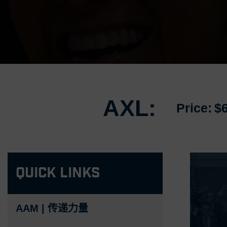
AXL:
Price:
$
Quick Links
AAM | 传递力量