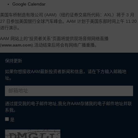
Google Calendar
区、客户和汽车细分市场
美国车桥制造有限公司 (AAM)（纽约证券交易所代码：AXL）将于 3 月
27 日参加美国银行全球汽车峰会。AAM 计划于美国东部时间上午 11:20
进行演示。
AAM 网站上的“投资者关系”页面将提供现场音频网络直播
(
www.aam.com
).活动结束后将会有网络广播重播。
保持更新
如果你想接收AAM最新投资者新闻和信息，请在下方输入邮箱地
址。
通过提交我的电子邮件地址,我允许AAM存储我的电子邮件地址并联
系我。
是