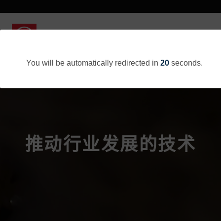
You will be automatically redirected in
20
seconds.
推动行业发展的技术