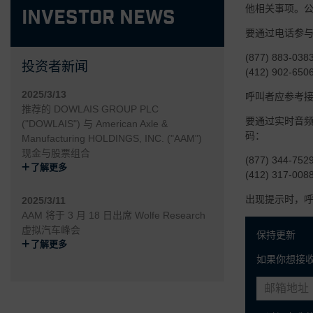
他相关事项。
Investor News
要通过电话参
(877) 883-
投资者新闻
(412) 902-
2025/3/13
呼叫者应参考接入
推荐的 DOWLAIS GROUP PLC
要通过实时音频网
("DOWLAIS") 与 American Axle &
码：
Manufacturing HOLDINGS, INC. ("AAM")
现金与股票组合
(877) 344-
了解更多
(412) 317-
出现提示时，呼
2025/3/11
AAM 将于 3 月 18 日出席 Wolfe Research
虚拟汽车峰会
保持更新
了解更多
如果你想接