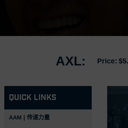
AXL:
Price:
$5
Quick Links
AAM | 传递力量