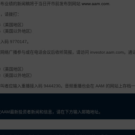
公布业绩的新闻稿将于当日开市前发布到网站
www.aam.com
.
与，请拨打：
0383（美国地区）
6506（美国以外地区）
码 9770147。
络广播参与或在电话会议后收听简报，请访问 investor.aam.com。
7529（美国地区）
0088（美国以外地区）
叫者应输入重播接入码 9444230。音频重播也会在 AAM 的网站上存档
收AAM最新投资者新闻和信息，请在下方输入邮箱地址。