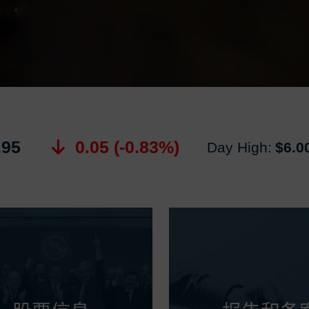
.95
0.05 (-0.83%)
Day High:
$6.0