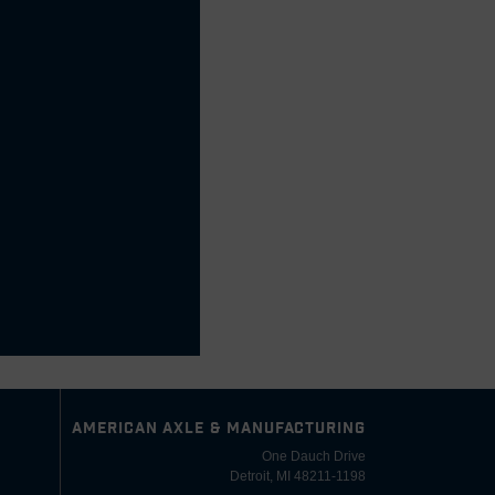
AMERICAN AXLE & MANUFACTURING
One Dauch Drive
Detroit, MI 48211-1198