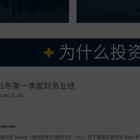
为什么投资
久经考验的管理团队
将公布第一季度财务业绩
求产品的强大核心业务，辅以全球盈利增长机会
成本结构，在有效调整我们的业务以适应当前市场需求方面有着良好的记录
10 AM-11 AM
 的操作系统和垂直整合的优势驱动的卓越的利润率和强劲的自由现金流收益率
可扩展的电气化推进技术，旨在加速增长并服务于多个地区、客户和汽车细
Calendar
公司 (AAM)（纽约证券交易所代码：AXL）将于美国东部时间 2024 年 