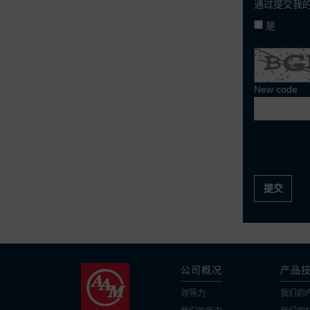
通过提交我的
是
New code
提交
公司概况
产品
领导力
我们的