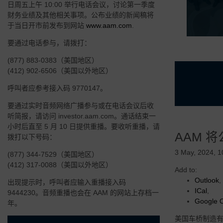
日周五上午 10:00 举行电话会议，讨论第一季度
财务业绩及其他相关事项。公布业绩的新闻稿将
于当日开市前发布到网站
www.aam.com
.
要通过电话参与，请拨打：
(877) 883-0383（美国地区）
(412) 902-6506（美国以外地区）
呼叫者应参考接入码 9770147。
要通过实时音频网络广播参与或在电话会议后收
听简报，请访问 investor.aam.com。通话结束一
• 经验丰富且
小时后直至 5 月 10 日提供重播。要收听重播，请
AAM 
• 专注于高需
拨打以下号码：
• 灵活可变的
3 May, 2024, 
(877) 344-7529（美国地区）
(412) 317-0088（美国以外地区）
• 由 AAM
Add to:
Outlook
,
出现提示时，呼叫者应输入重播接入码
• 高度创新和
ICal
,
9444230。音频重播也会在 AAM 的网站上存档一
Google 
年。
美国车桥制造有限