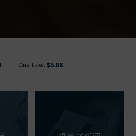
0
Day Low:
$5.86