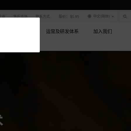
中文(简体)
应商
售后市场
联系方式
股价：
$5.95
产品技术
运营及研发体系
加入我们
术