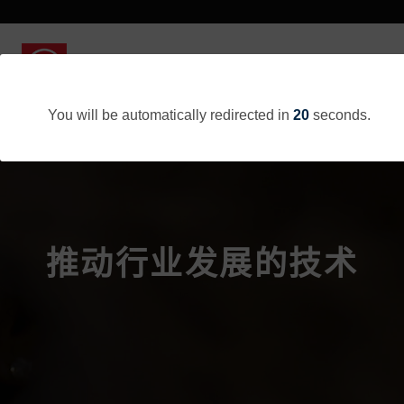
You will be automatically redirected in
20
seconds.
推动行业发展的技术