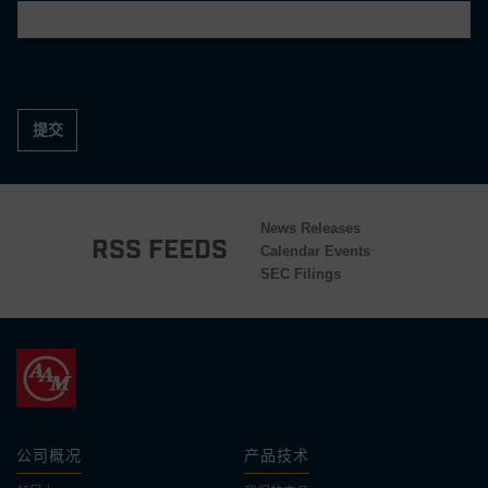
提交
News Releases
RSS Feeds
Calendar Events
SEC Filings
公司概况
产品技术