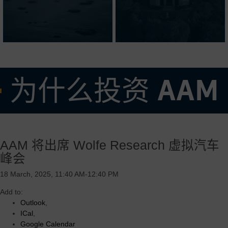
为什么投资 AAM
• 经验丰富且久经考验的管理团队
AAM 将出席 Wolfe Research 虚拟汽车
• 专注于高需求产品的强大核心业务，辅以全球盈利增长机会
峰会
• 灵活可变的成本结构，在有效调整我们的业务以适应当前市场需求方
面有着良好的记录
18 March, 2025, 11:40 AM-12:40 PM
• 由 AAM 的操作系统和垂直整合的优势驱动的卓越的利润率和强劲的
Add to:
自由现金流收益率
Outlook
,
ICal
,
• 高度创新和可扩展的电气化推进技术，旨在加速增长并服务于多个地
Google Calendar
区、客户和汽车细分市场