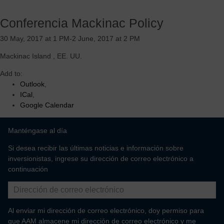
Equipo de gestión experimentado y probado
Sólido negocio principal centrado en productos de alta
Conferencia Mackinac Policy
demanda, complementado por oportunidades de crecimiento
rentable global
30 May, 2017 at 1 PM-2 June, 2017 at 2 PM
Estructura de costos variable y flexible con un historial
Mackinac Island
,
EE. UU.
probado de ajustar eficazmente nuestro negocio a la demanda
actual del mercado.
Add to:
Margen de beneficio superior y fuerte rendimiento del flujo de
Outlook
,
caja libre impulsado por el sistema operativo de AAM y el
ICal
,
beneficio de la integración vertical.
Google Calendar
Tecnologías de propulsión de electrificación altamente
innovadoras y escalables diseñadas para acelerar el
crecimiento y servir a múltiples regiones, clientes y segmentos
Manténgase al día
de vehículos.
Si desea recibir las últimas noticias e información sobre
inversionistas, ingrese su dirección de correo electrónico a
continuación
Al enviar mi dirección de correo electrónico, doy permiso para
que AAM almacene mi dirección de correo electrónico y me