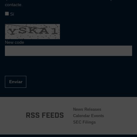
contacte.
Sí
New code
Enviar
News Releases
RSS Feeds
Calendar Events
SEC Filings