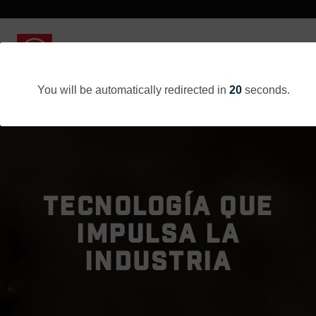
You will be automatically redirected in
20
seconds.
TECNOLOGÍA QUE
IMPULSA LA
INDUSTRIA