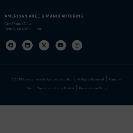
AMERICAN AXLE & MANUFACTURING
One Dauch Drive
Detroit, MI 48211-1198
©
2026
American Axle & Manufacturing, Inc.
All Rights Reserved
Mapa de
Sitio
Términos de Uso y Política
Protección de Datos