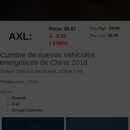
Day High:
$6.00
Price:
$5.67
AXL:
Day Low:
$5.65
0.33
(-5.50%)
Cumbre de nuevos vehículos
energéticos de China 2018
22 April, 2018 at 4 PM-24 April, 2018 at 5 PM
Pek&iacute;n
,
China
Add to:
Outlook
,
ICal
,
Google Calendar