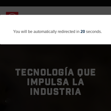
You will be automatically redirected in
20
seconds.
TECNOLOGÍA QUE
IMPULSA LA
INDUSTRIA