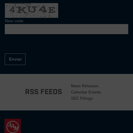
New code
Enviar
News Releases
RSS Feeds
Calendar Events
SEC Filings