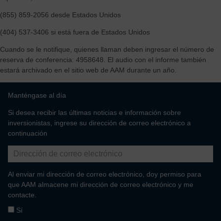
(855) 859-2056 desde Estados Unidos
(404) 537-3406 si está fuera de Estados Unidos
Cuando se le notifique, quienes llaman deben ingresar el número de
reserva de conferencia: 4958648. El audio con el informe también
estará archivado en el sitio web de AAM durante un año.
Manténgase al día
Si desea recibir las últimas noticias e información sobre
inversionistas, ingrese su dirección de correo electrónico a
continuación
Al enviar mi dirección de correo electrónico, doy permiso para
que AAM almacene mi dirección de correo electrónico y me
contacte.
Sí