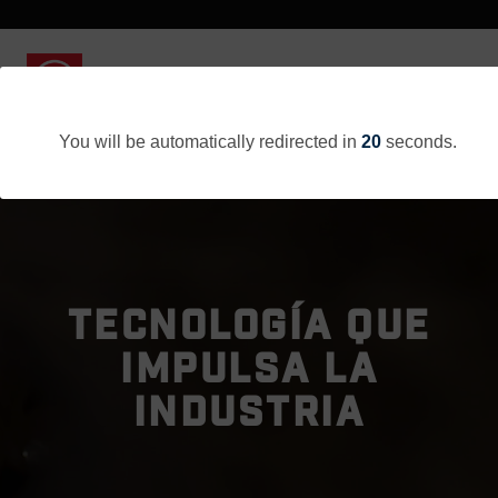
You will be automatically redirected in
20
seconds.
TECNOLOGÍA QUE
IMPULSA LA
INDUSTRIA