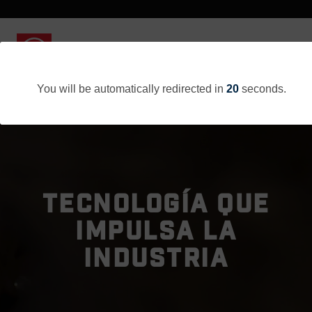
You will be automatically redirected in
20
seconds.
TECNOLOGÍA QUE
IMPULSA LA
INDUSTRIA