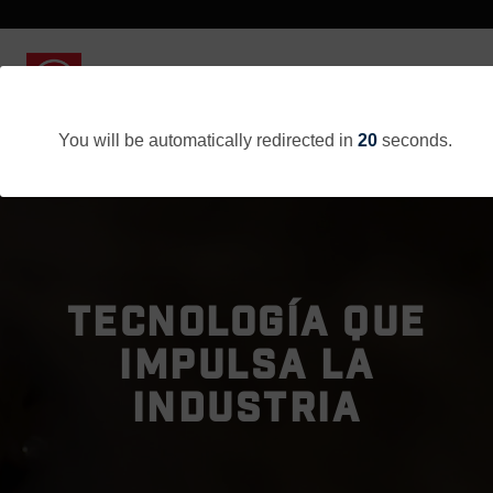
You will be automatically redirected in
20
seconds.
TECNOLOGÍA QUE
IMPULSA LA
INDUSTRIA