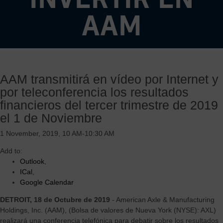
AAM
Equipo de gestión experimentado y probado
Sólido negocio principal centrado en productos de alta
AAM transmitirá en vídeo por Internet y
demanda, complementado por oportunidades de crecimiento
por teleconferencia los resultados
rentable global
Estructura de costos variable y flexible con un historial
financieros del tercer trimestre de 2019
probado de ajustar eficazmente nuestro negocio a la demanda
el 1 de Noviembre
actual del mercado.
1 November, 2019, 10 AM-10:30 AM
Margen de beneficio superior y fuerte rendimiento del flujo de
caja libre impulsado por el sistema operativo de AAM y el
Add to:
beneficio de la integración vertical.
Outlook
,
Tecnologías de propulsión de electrificación altamente
ICal
,
innovadoras y escalables diseñadas para acelerar el
Google Calendar
crecimiento y servir a múltiples regiones, clientes y segmentos
de vehículos.
DETROIT, 18 de Octubre de 2019
- American Axle & Manufacturing
Holdings, Inc. (AAM), (Bolsa de valores de Nueva York (NYSE): AXL)
realizará una conferencia telefónica para debatir sobre los resultados