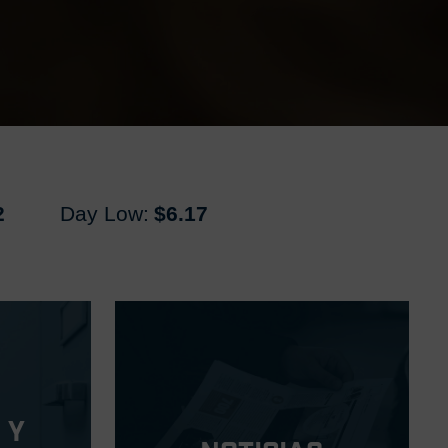
2
Day Low:
$6.17
 y