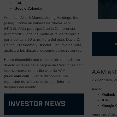
ICal
,
Google Calendar
American Axle & Manufacturing Holdings, Inc.
(AAM), (Bolsa de valores de Nueva York
(NYSE): AXL) participará en la Conferencia
Automotriz Global de Wolfe el 25 de febrero a
partir de las 8:50 a. m. hora del este, David C.
Dauch, Presidente y Director Ejecutivo de AAM,
analizará los desarrollos comerciales recientes.
Habrá disponible una transmisión de audio en
Equipo d
directo a través de la página de Relaciones con
Sólido n
los Inversores en el sitio web de AAM
AAM esta
Estructu
(
www.aam.com
). Habrá disponible una
Margen de
25 February, 2
repetición de la transmisión por Internet
vertical.
después del evento.
Add to:
Tecnologí
Outlook
,
regiones
ICal
,
Investor News
Google 
American Axle 