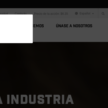
Español
market
Contacto
Precio de la acción:
$6.35
Cómo lo Hacemos
Únase a Nosotros
A INDUSTRIA