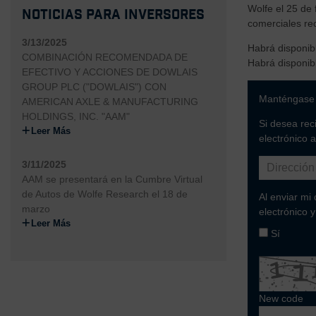
Wolfe el 25 de 
Noticias para inversores
comerciales rec
3/13/2025
Habrá disponibl
COMBINACIÓN RECOMENDADA DE
Habrá disponibl
EFECTIVO Y ACCIONES DE DOWLAIS
GROUP PLC ("DOWLAIS") CON
Manténgase 
AMERICAN AXLE & MANUFACTURING
HOLDINGS, INC. "AAM"
Si desea reci
Leer Más
electrónico 
3/11/2025
AAM se presentará en la Cumbre Virtual
de Autos de Wolfe Research el 18 de
Al enviar mi
marzo
electrónico 
Leer Más
Sí
New code