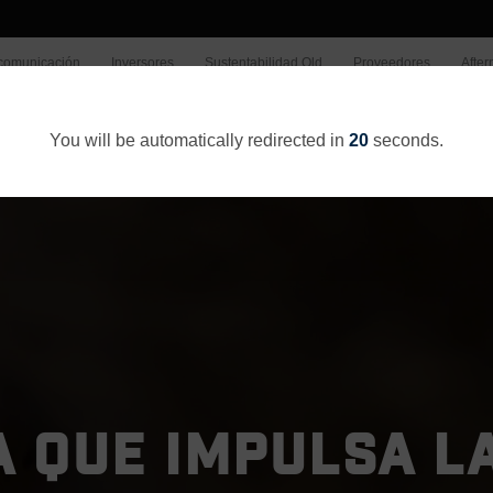
comunicación
Inversores
Sustentabilidad Old
Proveedores
After
Quiénes Somos
Qué Hacemos
You will be automatically redirected in
20
seconds.
 QUE IMPULSA L