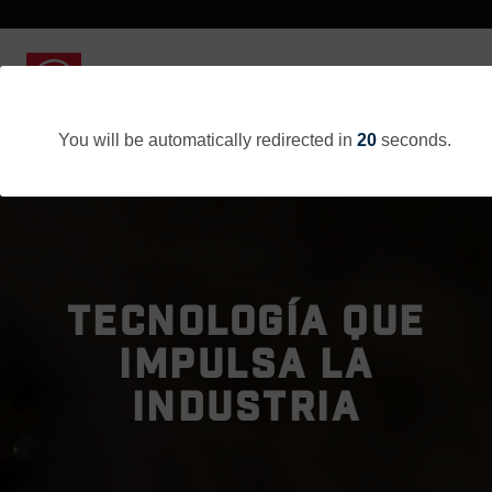
You will be automatically redirected in
20
seconds.
TECNOLOGÍA QUE
IMPULSA LA
INDUSTRIA