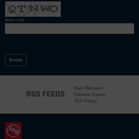
New code
Enviar
News Releases
RSS Feeds
Calendar Events
SEC Filings