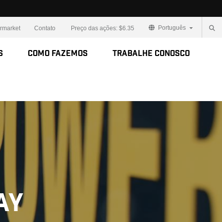
Português
ermarket
Contato
Preço das ações:
$6.35
s
Como Fazemos
Trabalhe Conosco
ay