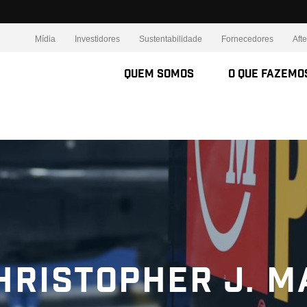
Mídia
Investidores
Sustentabilidade
Fornecedores
Aft
Quem somos
O Que Fazemo
hristopher J. M