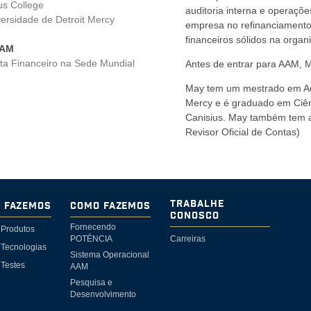
us College
auditoria interna e operaçõe
versidade de Detroit Mercy
empresa no refinanciamento 
financeiros sólidos na orga
AAM
sta Financeiro na Sede Mundial
Antes de entrar para AAM, M
May tem um mestrado em Adm
Mercy e é graduado em Ciên
Canisius. May também tem a
Revisor Oficial de Contas)
Trabalhe
e Fazemos
Como Fazemos
Conosco
Fornecendo
 Produtos
POTÉNCIA
Carreiras
Tecnologias
Sistema Operacional
Testes
AAM
Pesquisa e
Desenvolvimento