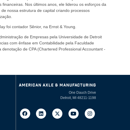
s financeiras. Nos últimos anos, ele liderou os esforços da
de nossa estrutura de capital criando processos
nização.
ay foi contador Sênior, na Ernst & Young.
inistração de Empresas pela Universidade de Detroit
cias com ênfase em Contabilidade pela Faculdade
 denotação de CPA (Chartered Professional Accountant -
AMERICAN AXLE & MANUFACTURING
One Dauch Drive
Detroit, MI 48211-1198