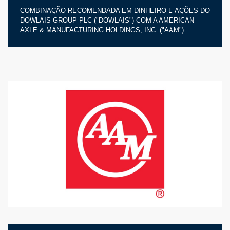
COMBINAÇÃO RECOMENDADA EM DINHEIRO E AÇÕES DO
DOWLAIS GROUP PLC ("DOWLAIS") COM A AMERICAN
AXLE & MANUFACTURING HOLDINGS, INC. ("AAM")