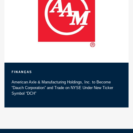
Finanças
American Axle & Manufacturing Holdings, Inc. to Become
“Dauch Corporation” and Trade on NYSE Under New Ticker
Symbol “DCH”