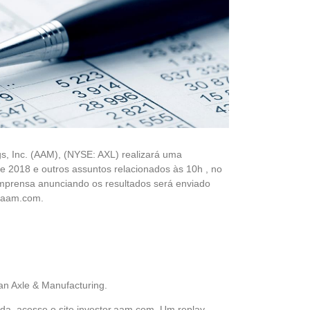
s, Inc. (AAM), (NYSE: AXL) realizará uma
 de 2018 e outros assuntos relacionados às 10h , no
 imprensa anunciando os resultados será enviado
w.aam.com.
can Axle & Manufacturing.
da, acesse o site investor.aam.com. Um replay