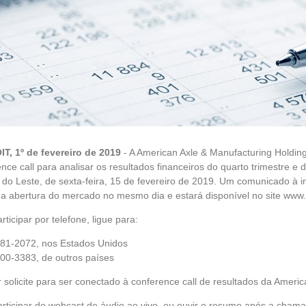
T, 1º de fevereiro de 2019
- A American Axle & Manufacturing Holding
nce call para analisar os resultados financeiros do quarto trimestre e
o do Leste, de sexta-feira, 15 de fevereiro de 2019. Um comunicado à
da abertura do mercado no mesmo dia e estará disponível no site ww
rticipar por telefone, ligue para:
681-2072, nos Estados Unidos
200-3383, de outros países
r solicite para ser conectado à conference call de resultados da Ameri
articipar do webcast de áudio ao vivo, ou ouvir o resumo após a chama