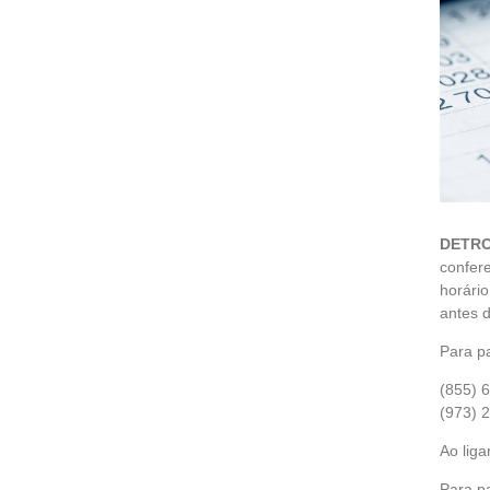
DETROI
confere
horári
antes 
Para pa
(855) 
(973) 
Ao liga
Para p