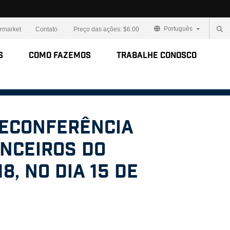
Português
ermarket
Contato
Preço das ações:
$6.00
s
Como Fazemos
Trabalhe Conosco
leconferência
anceiros do
8, no dia 15 de