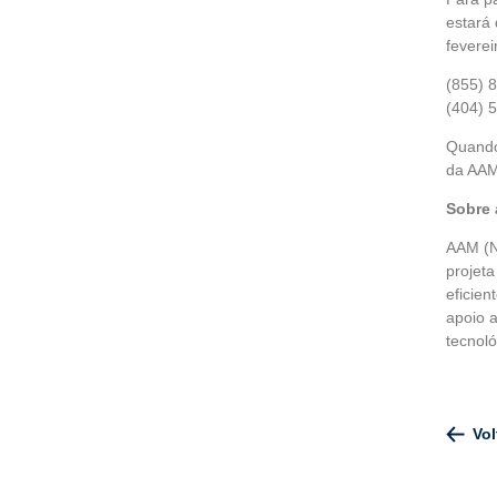
estará 
feverei
(855) 
(404) 
Quando 
da AAM
Sobre 
AAM (N
projeta
eficie
apoio a
tecnol
Vol