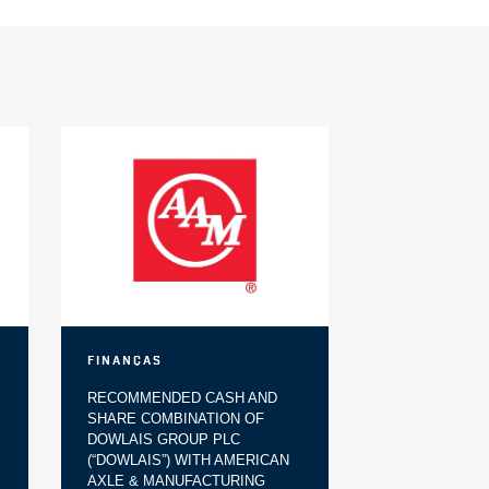
Finanças
RECOMMENDED CASH AND
SHARE COMBINATION OF
DOWLAIS GROUP PLC
(“DOWLAIS”) WITH AMERICAN
AXLE & MANUFACTURING