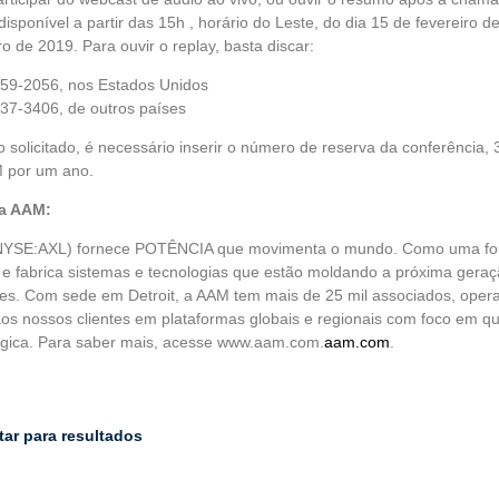
disponível a partir das 15h , horário do Leste, do dia 15 de fevereiro d
ro de 2019. Para ouvir o replay, basta discar:
859-2056, nos Estados Unidos
537-3406, de outros países
solicitado, é necessário inserir o número de reserva da conferência,
 por um ano.
a AAM:
YSE:AXL) fornece POTÊNCIA que movimenta o mundo. Como uma fornec
 e fabrica sistemas e tecnologias que estão moldando a próxima geraçã
ntes. Com sede em Detroit, a AAM tem mais de 25 mil associados, oper
os nossos clientes em plataformas globais e regionais com foco em qua
ógica. Para saber mais, acesse www.aam.com.
aam.com
.
tar para resultados