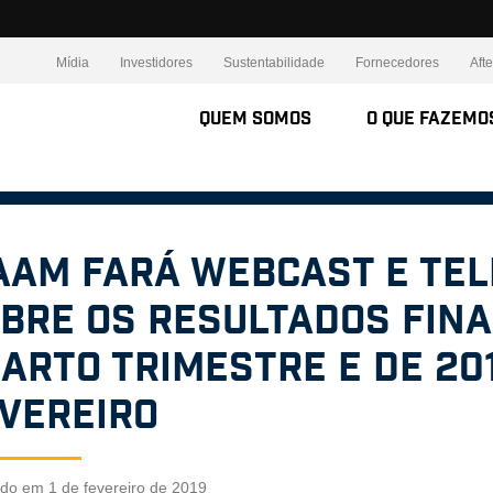
Mídia
Investidores
Sustentabilidade
Fornecedores
Aft
Quem somos
O Que Fazemo
AAM fará webcast e te
bre os resultados fin
arto trimestre e de 201
vereiro
ado em 1 de fevereiro de 2019