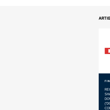
Arti
Fi
RE
SH
DO
(“
CO