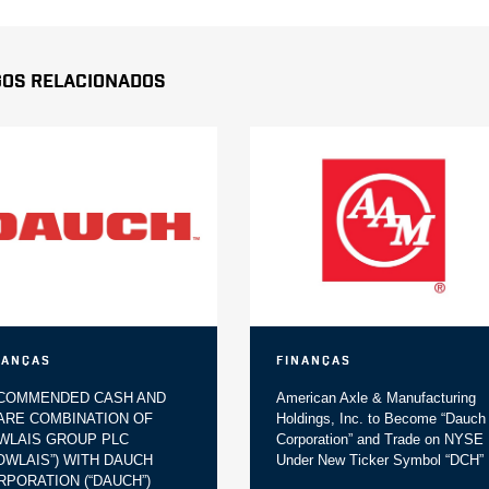
gos Relacionados
nanças
Finanças
COMMENDED CASH AND
American Axle & Manufacturing
ARE COMBINATION OF
Holdings, Inc. to Become “Dauch
WLAIS GROUP PLC
Corporation” and Trade on NYSE
DOWLAIS”) WITH DAUCH
Under New Ticker Symbol “DCH”
RPORATION (“DAUCH”)