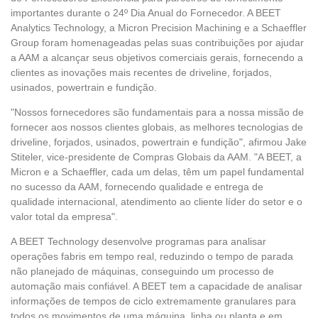
importantes durante o 24º Dia Anual do Fornecedor. A BEET
Analytics Technology, a Micron Precision Machining e a Schaeffler
Group foram homenageadas pelas suas contribuições por ajudar
a AAM a alcançar seus objetivos comerciais gerais, fornecendo a
clientes as inovações mais recentes de driveline, forjados,
usinados, powertrain e fundição.
"Nossos fornecedores são fundamentais para a nossa missão de
fornecer aos nossos clientes globais, as melhores tecnologias de
driveline, forjados, usinados, powertrain e fundição", afirmou Jake
Stiteler, vice-presidente de Compras Globais da AAM. "A BEET, a
Micron e a Schaeffler, cada um delas, têm um papel fundamental
no sucesso da AAM, fornecendo qualidade e entrega de
qualidade internacional, atendimento ao cliente líder do setor e o
valor total da empresa".
A BEET Technology desenvolve programas para analisar
operações fabris em tempo real, reduzindo o tempo de parada
não planejado de máquinas, conseguindo um processo de
automação mais confiável. A BEET tem a capacidade de analisar
informações de tempos de ciclo extremamente granulares para
todos os movimentos de uma máquina, linha ou planta e em