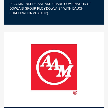
RECOMMENDED CASH AND SHARE COMBINATION OF
DOWLAIS GROUP PLC (“DOWLAIS”) WITH DAUCH
CORPORATION (“DAUCH”)