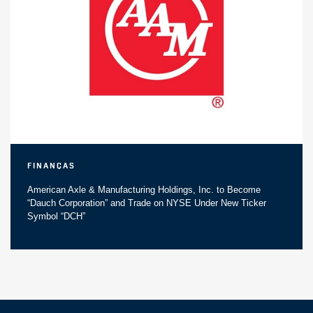
Finanças
American Axle & Manufacturing Holdings, Inc. to Become
“Dauch Corporation” and Trade on NYSE Under New Ticker
Symbol “DCH”