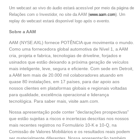
Um webcast ao vivo do áudio estará acessível por meio da página de
Relações com o Investidor, no site da AAM (
www.aam.com
). Um
replay do webcast estará disponível logo após o evento.
Sobre a AAM
AAM (NYSE:AXL) fornece POTÊNCIA que movimenta o mundo.
Como uma fornecedora global automotiva de Nível 1, a AAM
cria, projeta e fabrica, tecnologias de driveline, forjados e
usinados que estão deixando a próxima geração de veículos
mais inteligente, leve, segura e eficiente. Com sede em Detroit,
a AAM tem mais de 20.000 mil colaboradores atuando em
quase 80 instalações, em 17 países, para dar apoio aos
nossos clientes em plataformas globais e regionais voltadas
para qualidade, excelência operacional e liderança
tecnológica. Para saber mais, visite aam.com.
Nossa apresentação pode conter "declarações prospectivas"
que estão sujeitas a riscos e incertezas descritas nos nossos
mais recentes registros no Formulário 10-K e 10-Q, na
Comissão de Valores Mobiliários e os resultados reais podem
ser materialmente diferentes. Nossa apresentação também