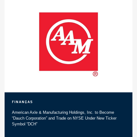
Finanças
American Axle & Manufacturing Holdings, Inc. to Become
“Dauch Corporation” and Trade on NYSE Under New Ticker
Symbol “DCH”