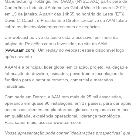
Manufacturing Holdings, Inc. (AAM), (NYSE: AXL) participará da
Conferência Industrial Automotiva Global Wolfe Research 2019,
em 15 de janeiro. A partir das 14h55 no horário do Leste (ET)),
David C. Dauch, o Presidente e Diretor Executivo da AAM falará
sobre os desenvolvimentos recentes de negócios.
Um webcast ao vivo do áudio estará acessível por meio da
página de Relações com o Investidor, no site da AAM
(
www.aam.com
). Um replay do webcast estará disponível logo
após o evento.
A AAM é a principal, líder global em criação, projeto, validação e
fabricação de driveline, usinados, powertrain e tecnologias de
fundição para o setor automotivo, comercial e mercados
industriais.
Com sede em Detroit, a AAM tem mais de 25 mil associados,
operando em quase 90 instalações, em 17 países, para dar apoio
aos nossos clientes em plataformas globais e regionais com foco
em qualidade, excelência operacional, liderança tecnológica.
Para saber mais, acesse www.aam.com.
Nossa apresentação pode conter "declarações prospectivas" que