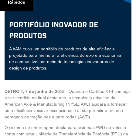
Rápidos
Portifólio Inovador de
Produtos
A AAM criou um portifólio de produtos de alta eficiência
projetado para melhorar a eficiência do eixo e a economia
de combustível por meio de tecnologias inovadoras de
design de produtos.
DETROIT, 7 de junho de 2018
- Quando o Cadillac XT4 começar
a ser vendido no final deste ano, a tecnologia driveline da
American Axle & Manufacturing (NYSE: AXL) ajudará a fornecer
uma eficiência veicular excepcional e ainda permitir o recurso
agregado de tração nas quatro rodas (AWD).
O sistema de embreagem dupla para sistemas AWD do veículo
conta com uma Unidade de Transferência de Potência (PTU) da