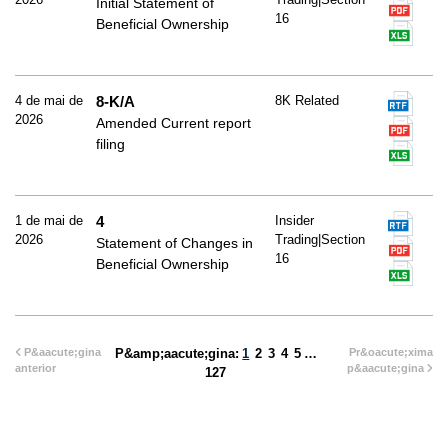
Initial Statement of
16
Beneficial Ownership
4 de mai de
8-K/A
8K Related
2026
Amended Current report
filing
1 de mai de
4
Insider
2026
Trading|Section
Statement of Changes in
16
Beneficial Ownership
P&aacute;gina
1
2
3
4
5
…
Pr&oacute;xima
anterior
p&aacute;gina
127