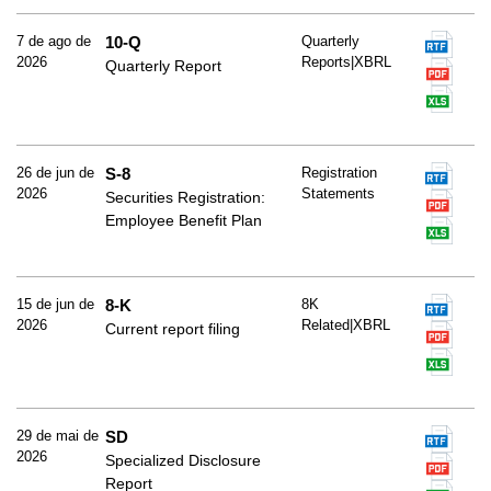
7 de ago de
10-Q
Quarterly
2026
Reports|XBRL
Quarterly Report
26 de jun de
S-8
Registration
2026
Statements
Securities Registration:
Employee Benefit Plan
15 de jun de
8-K
8K
2026
Related|XBRL
Current report filing
29 de mai de
SD
2026
Specialized Disclosure
Report