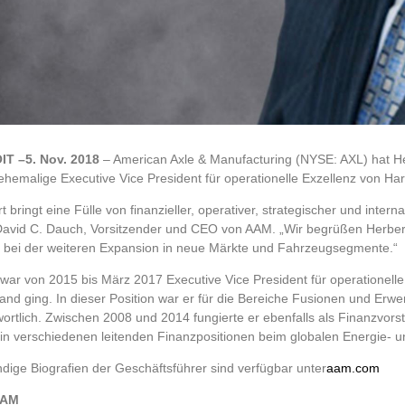
IT –
5. Nov. 2018
– American Axle & Manufacturing (NYSE: AXL) hat Her
 ehemalige Executive Vice President für operationelle Exzellenz von Ha
t bringt eine Fülle von finanzieller, operativer, strategischer und inter
David C. Dauch, Vorsitzender und CEO von AAM. „Wir begrüßen Herber
m bei der weiteren Expansion in neue Märkte und Fahrzeugsegmente.“
war von 2015 bis März 2017 Executive Vice President für operationelle
nd ging. In dieser Position war er für die Bereiche Fusionen und Erwe
wortlich. Zwischen 2008 und 2014 fungierte er ebenfalls als Finanzvo
 in verschiedenen leitenden Finanzpositionen beim globalen Energie- 
ndige Biografien der Geschäftsführer sind verfügbar unter
aam.com
AAM