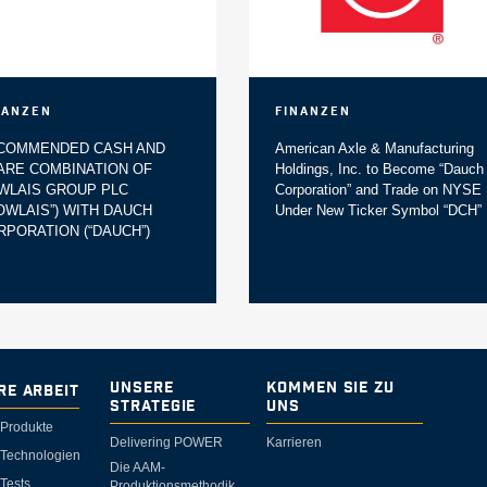
nanzen
Finanzen
COMMENDED CASH AND
American Axle & Manufacturing
ARE COMBINATION OF
Holdings, Inc. to Become “Dauch
WLAIS GROUP PLC
Corporation” and Trade on NYSE
DOWLAIS”) WITH DAUCH
Under New Ticker Symbol “DCH”
RPORATION (“DAUCH”)
Unsere
Kommen Sie zu
re Arbeit
Strategie
uns
Produkte
Delivering POWER
Karrieren
 Technologien
Die AAM-
Tests
Produktionsmethodik