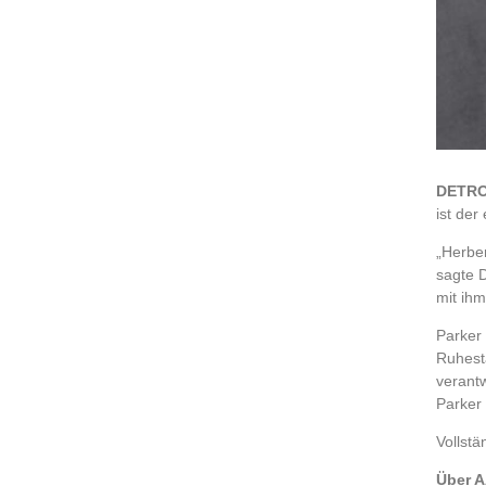
DETRO
ist der
„Herber
sagte 
mit ih
Parker 
Ruhesta
verant
Parker
Vollstä
Über 