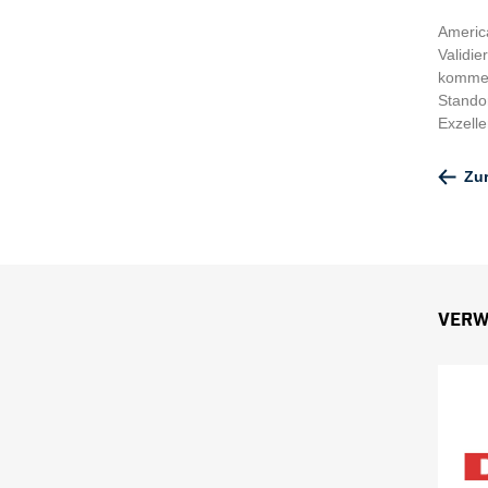
America
Validie
kommerz
Standor
Exzell
Zu
Verw