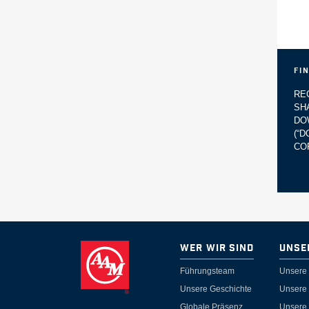
Fi
RE
SH
DO
(“
CO
Wer wir sind
Unse
Führungsteam
Unsere 
Unsere Geschichte
Unsere
Globale Präsenz
Unsere 