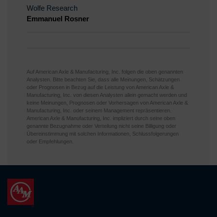
Wolfe Research
Emmanuel Rosner
Auf American Axle & Manufacturing, Inc. folgen die oben genannten
Analysten. Bitte beachten Sie, dass alle Meinungen, Schätzungen
oder Prognosen in Bezug auf die Leistung von American Axle &
Manufacturing, Inc. von diesen Analysten allein gemacht werden und
keine Meinungen, Prognosen oder Vorhersagen von American Axle &
Manufacturing, Inc. oder seinem Management repräsentieren.
American Axle & Manufacturing, Inc. impliziert durch seine oben
genannte Bezugnahme oder Verteilung nicht seine Billigung oder
Übereinstimmung mit solchen Informationen, Schlussfolgerungen
oder Empfehlungen.