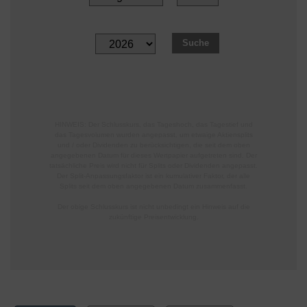
HINWEIS: Der Schlusskurs, das Tageshoch, das Tagestief und
das Tagesvolumen wurden angepasst, um etwaige Aktiensplits
und / oder Dividenden zu berücksichtigen, die seit dem oben
angegebenen Datum für dieses Wertpapier aufgetreten sind. Der
tatsächliche Preis wird nicht für Splits oder Dividenden angepasst.
Der Split-Anpassungsfaktor ist ein kumulativer Faktor, der alle
Splits seit dem oben angegebenen Datum zusammenfasst.
Der obige Schlusskurs ist nicht unbedingt ein Hinweis auf die
zukünftige Preisentwicklung.