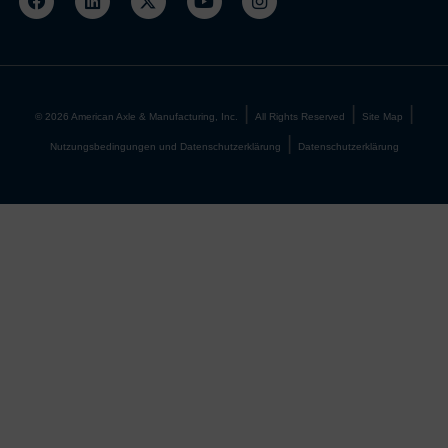
©
2026
American Axle & Manufacturing, Inc.
All Rights Reserved
Site Map
Nutzungsbedingungen und Datenschutzerklärung
Datenschutzerklärung