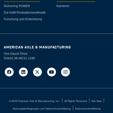
Delivering POWER
Karrieren
Die AAM-Produktionsmethodik
Forschung und Entwicklung
AMERICAN AXLE & MANUFACTURING
One Dauch Drive
Detroit, MI 48211-1198
©
2026
American Axle & Manufacturing, Inc.
All Rights Reserved
Site Map
Nutzungsbedingungen und Datenschutzerklärung
Datenschutzerklärung