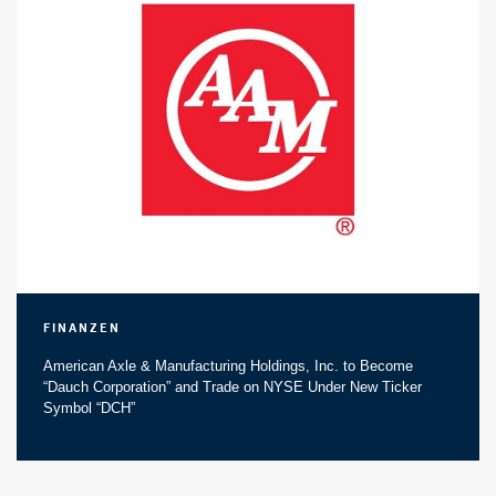
Finanzen
American Axle & Manufacturing Holdings, Inc. to Become
“Dauch Corporation” and Trade on NYSE Under New Ticker
Symbol “DCH”