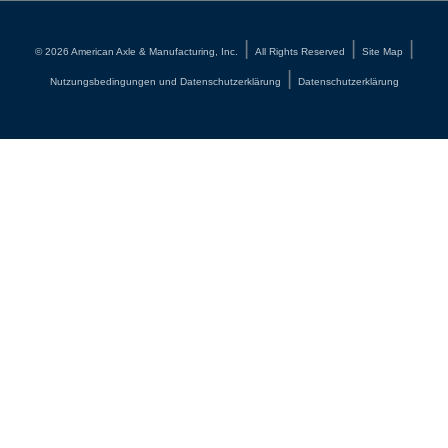
©
2026
American Axle & Manufacturing, Inc.
All Rights Reserved
Site Map
Nutzungsbedingungen und Datenschutzerklärung
Datenschutzerklärung