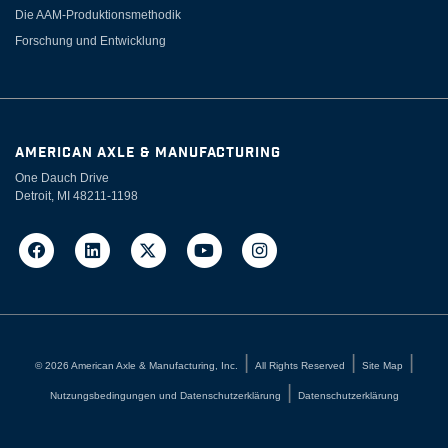
Die AAM-Produktionsmethodik
Forschung und Entwicklung
AMERICAN AXLE & MANUFACTURING
One Dauch Drive
Detroit, MI 48211-1198
©
2026
American Axle & Manufacturing, Inc.
All Rights Reserved
Site Map
Nutzungsbedingungen und Datenschutzerklärung
Datenschutzerklärung