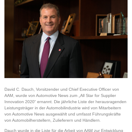
David C. Dauch, Vorsitzender und Chief Executive Officer von
AAM, wurde von Automotive News zum „All Star for Supplier
Innovation 2020“ ernannt. Die jährliche Liste der herausragenden
Leistungsträger in der Automobilindustrie wird von Mitarbeitern
von Automotive News ausgewählt und umfasst Führungskräfte
von Automobilherstellern, Zulieferern und Händlern.
Dauch wurde in die Liste für die Arbeit von AAM zur Entwicklung