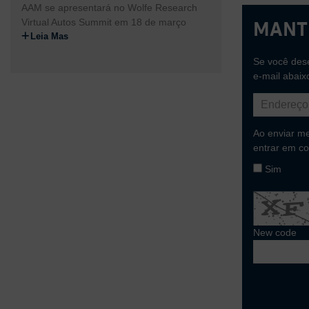
AAM se apresentará no Wolfe Research
Virtual Autos Summit em 18 de março
Mant
Leia Mas
Se você dese
e-mail abaix
Ao enviar m
entrar em co
Sim
New code