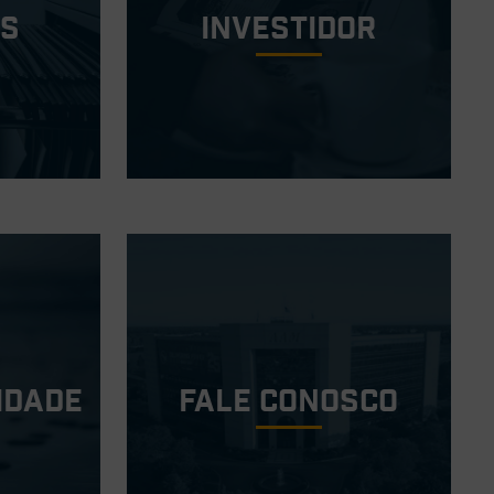
os
investidor
idade
Fale conosco