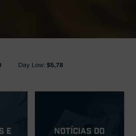
0
Day Low:
$5,78
s e
Notícias do