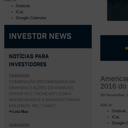
Outlook
,
ICal
,
Google Calendar
Investor News
Notícias para
Investidores
Equipe d
Negócio 
13/03/2025
American
Estrutur
COMBINAÇÃO RECOMENDADA EM
2016 do 
Margem d
DINHEIRO E AÇÕES DO DOWLAIS
vertical
GROUP PLC ("DOWLAIS") COM A
30 November, 
Tecnologi
AMERICAN AXLE & MANUFACTURING
clientes
Add to:
HOLDINGS, INC. ("AAM")
Outlook
,
Leia Mas
ICal
,
Google 
11/03/2025