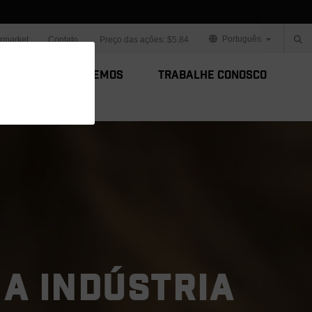
Português
ermarket
Contato
Preço das ações:
$5.84
s
Como Fazemos
Trabalhe Conosco
 A INDÚSTRIA