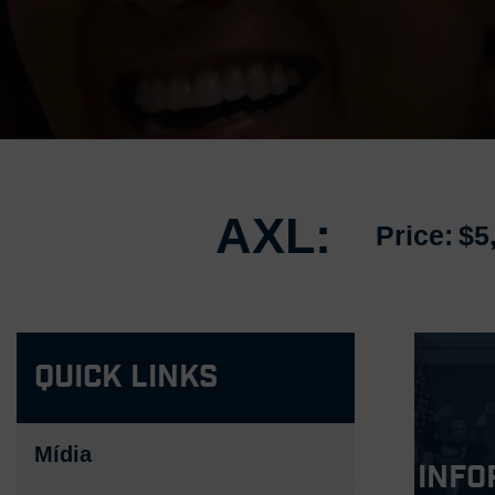
AXL:
Price:
$5
Quick Links
Mídia
Info