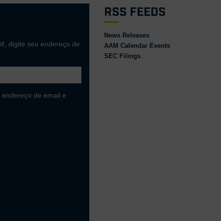
RSS Feeds
News Releases
M, digite seu endereço de
AAM Calendar Events
SEC Filings
 endereço de email e