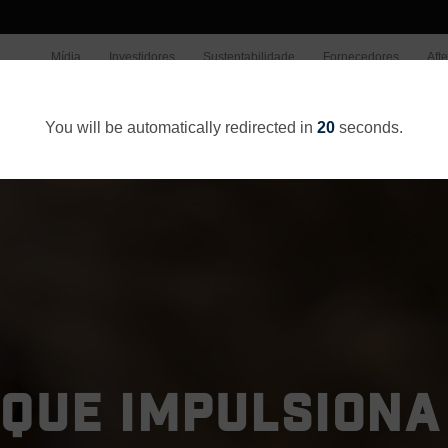
Mídia
Investidores
Sustentabilidade
Fornecedores
Aft
Quem somos
O Que Fazemo
You will be automatically redirected in
20
seconds.
QUE IMPULSIONA