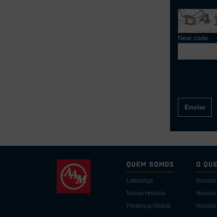
New code
Enviar
Quem somos
O Qu
Liderança
Nossos
Nossa História
Nossas 
Presença Global
Nossos 