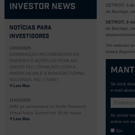
Investor News
DETROIT, 9 de 
da Barclays, e
DETROIT, 9 d
Notícias para
da Barclays, e
desenvolviment
Investidores
Um webcast ao 
13/03/2025
estará disponív
COMBINAÇÃO RECOMENDADA EM
DINHEIRO E AÇÕES DO DOWLAIS
GROUP PLC ("DOWLAIS") COM A
Mant
AMERICAN AXLE & MANUFACTURING
HOLDINGS, INC. ("AAM")
Se você dese
Leia Mas
e-mail abaix
11/03/2025
AAM se apresentará no Wolfe Research
Virtual Autos Summit em 18 de março
Ao enviar m
Leia Mas
entrar em co
Sim