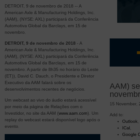
DETROIT, 9 de novembro de 2018 -- A
American Axle & Manufacturing Holdings, Inc.
(AAM), (NYSE: AXL) participará da Conferência
Automotiva Global da Barclays, em 15 de
novembro.
DETROIT, 9 de novembro de 2018
- A
American Axle & Manufacturing Holdings, Inc.
(AAM), (NYSE: AXL) participará da Conferência
Automotiva Global da Barclays, em 15 de
novembro. A partir de 8h35 no horário do Leste
Equipe d
(ET)), David C. Dauch, o Presidente e Diretor
Negócio 
Executivo da AAM falará sobre os
AAM) se 
Estrutur
desenvolvimentos recentes de negócios.
novembr
Margem d
Um webcast ao vivo do áudio estará acessível
vertical
15 November, 
por meio da página de Relações com o
Tecnologi
Investidor, no site da AAM (
www.aam.com
). Um
clientes
Add to:
replay do webcast estará disponível logo após o
Outlook
,
evento.
ICal
,
Google 