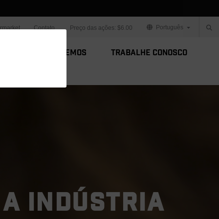
Português
ermarket
Contato
Preço das ações:
$6.00
s
Como Fazemos
Trabalhe Conosco
 A INDÚSTRIA