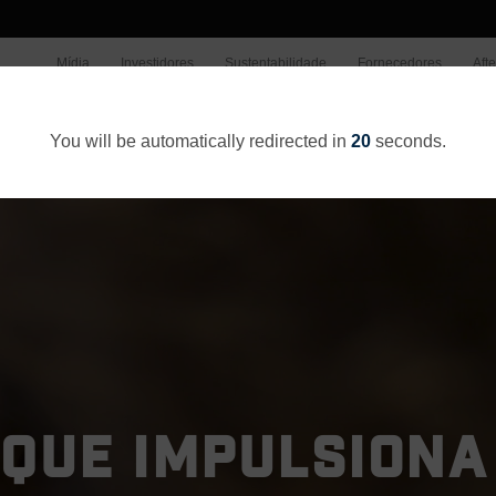
Mídia
Investidores
Sustentabilidade
Fornecedores
Aft
Quem somos
O Que Fazemo
You will be automatically redirected in
20
seconds.
QUE IMPULSIONA