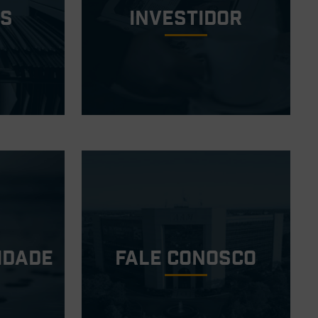
os
investidor
idade
Fale conosco